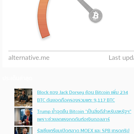
ประเด็นล่าสุด
Block ของ Jack Dorsey ช้อน Bitcoin เพิ่ม 234
BTC ดันยอดถือครองรวมแตะ 9,117 BTC
Trump ย้ำจุดยืน Bitcoin “เป็นสิ่งดีสำหรับสหรัฐฯ”
เพราะช่วยลดแรงกดดันต่อเงินดอลลาร์
รัสเซียเตรียมเปิดตลาด MOEX และ SPB เทรดคริป