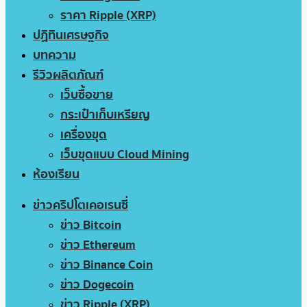
ราคา Ripple (XRP)
ปฏิทินเศรษฐกิจ
บทความ
รีวิวผลิตภัณฑ์
เว็บซื้อขาย
กระเป๋าเก็บเหรียญ
เครื่องขุด
เว็บขุดแบบ Cloud Mining
ห้องเรียน
ข่าวคริปโตเคอเรนซี่
ข่าว Bitcoin
ข่าว Ethereum
ข่าว Binance Coin
ข่าว Dogecoin
ข่าว Ripple (XRP)