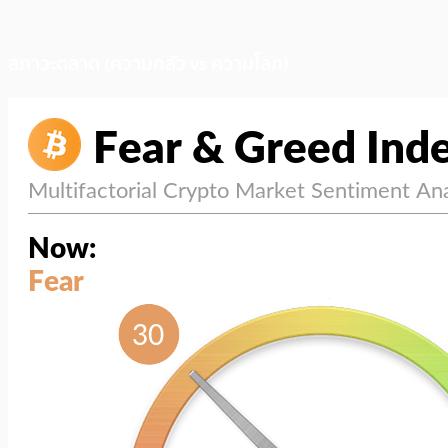
สภาวะตลาด (ความกลัว vs ความโลภ)