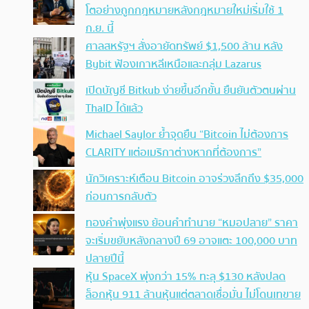
โตอย่างถูกกฎหมายหลังกฎหมายใหม่เริ่มใช้ 1
ก.ย. นี้
ศาลสหรัฐฯ สั่งอายัดทรัพย์ $1,500 ล้าน หลัง
Bybit ฟ้องเกาหลีเหนือและกลุ่ม Lazarus
เปิดบัญชี Bitkub ง่ายขึ้นอีกขั้น ยืนยันตัวตนผ่าน
ThaID ได้แล้ว
Michael Saylor ย้ำจุดยืน “Bitcoin ไม่ต้องการ
CLARITY แต่อเมริกาต่างหากที่ต้องการ”
นักวิเคราะห์เตือน Bitcoin อาจร่วงลึกถึง $35,000
ก่อนการกลับตัว
ทองคำพุ่งแรง ย้อนคำทำนาย “หมอปลาย” ราคา
จะเริ่มขยับหลังกลางปี 69 อาจแตะ 100,000 บาท
ปลายปีนี้
หุ้น SpaceX พุ่งกว่า 15% ทะลุ $130 หลังปลด
ล็อกหุ้น 911 ล้านหุ้นแต่ตลาดเชื่อมั่น ไม่โดนเทขาย