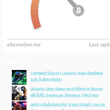
ประเด็นล่าสุด
3 เหตุผลทำไมราคา Cardano (Ada) ถึงพุ่งแรง
22% ในสัปดาห์เดียว
นักลงทุน Uber รุ่นแรก แนะนำให้เทขาย Bitcoin
เพื่อไปซื้อ Solana และ Bittensor (TAO) แทน
สหรัฐฯ เริ่มไม่ปลอดภัย? ชายชาวมิสซูรี 3 คน ถูก