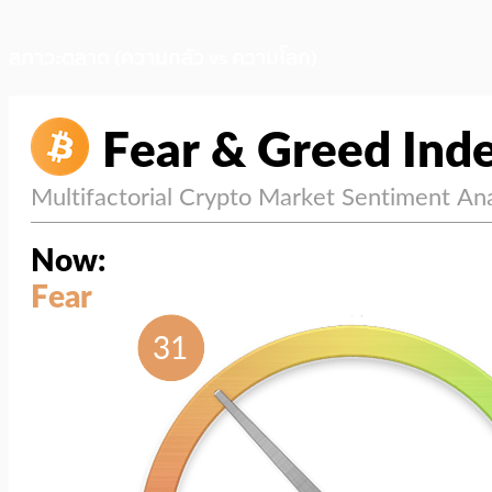
สภาวะตลาด (ความกลัว vs ความโลภ)