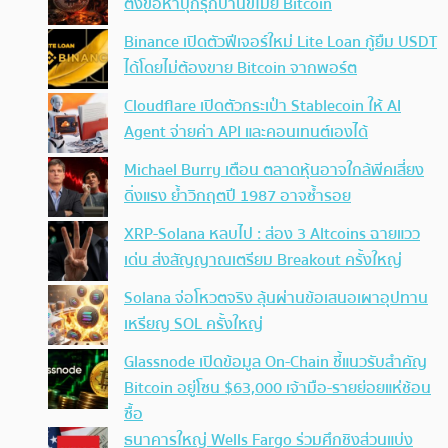
ตั้งข้อหาบุกรุกบ้านขโมย Bitcoin
Binance เปิดตัวฟีเจอร์ใหม่ Lite Loan กู้ยืม USDT
ได้โดยไม่ต้องขาย Bitcoin จากพอร์ต
Cloudflare เปิดตัวกระเป๋า Stablecoin ให้ AI
Agent จ่ายค่า API และคอนเทนต์เองได้
Michael Burry เตือน ตลาดหุ้นอาจใกล้พีคเสี่ยง
ดิ่งแรง ย้ำวิกฤตปี 1987 อาจซ้ำรอย
XRP-Solana หลบไป : ส่อง 3 Altcoins ฉายแวว
เด่น ส่งสัญญาณเตรียม Breakout ครั้งใหญ่
Solana จ่อโหวตจริง ลุ้นผ่านข้อเสนอเผาอุปทาน
เหรียญ SOL ครั้งใหญ่
Glassnode เปิดข้อมูล On-Chain ชี้แนวรับสำคัญ
Bitcoin อยู่โซน $63,000 เจ้ามือ-รายย่อยแห่ช้อน
ซื้อ
ธนาคารใหญ่ Wells Fargo ร่วมศึกชิงส่วนแบ่ง