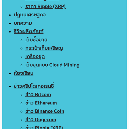
ราคา Ripple (XRP)
ปฏิทินเศรษฐกิจ
บทความ
รีวิวผลิตภัณฑ์
เว็บซื้อขาย
กระเป๋าเก็บเหรียญ
เครื่องขุด
เว็บขุดแบบ Cloud Mining
ห้องเรียน
ข่าวคริปโตเคอเรนซี่
ข่าว Bitcoin
ข่าว Ethereum
ข่าว Binance Coin
ข่าว Dogecoin
ข่าว Ripple (XRP)