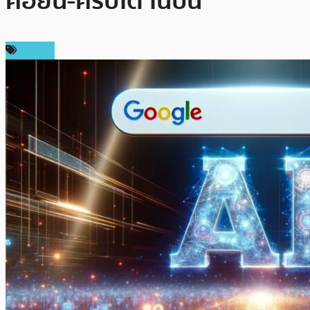
คอยน์-คริปโต ในปีนี้
ข่าว AI