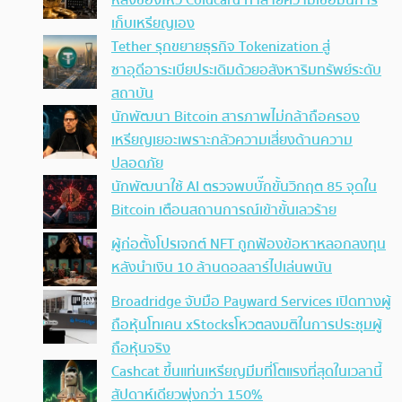
หลังช่องโหว่ Coldcard ทำลายความเชื่อมั่นการ
เก็บเหรียญเอง
Tether รุกขยายธุรกิจ Tokenization สู่
ซาอุดีอาระเบียประเดิมด้วยอสังหาริมทรัพย์ระดับ
สถาบัน
นักพัฒนา Bitcoin สารภาพไม่กล้าถือครอง
เหรียญเยอะเพราะกลัวความเสี่ยงด้านความ
ปลอดภัย
นักพัฒนาใช้ AI ตรวจพบบั๊กขั้นวิกฤต 85 จุดใน
Bitcoin เตือนสถานการณ์เข้าขั้นเลวร้าย
ผู้ก่อตั้งโปรเจกต์ NFT ถูกฟ้องข้อหาหลอกลงทุน
หลังนำเงิน 10 ล้านดอลลาร์ไปเล่นพนัน
Broadridge จับมือ Payward Services เปิดทางผู้
ถือหุ้นโทเคน xStocksโหวตลงมติในการประชุมผู้
ถือหุ้นจริง
Cashcat ขึ้นแท่นเหรียญมีมที่โตแรงที่สุดในเวลานี้
สัปดาห์เดียวพุ่งกว่า 150%