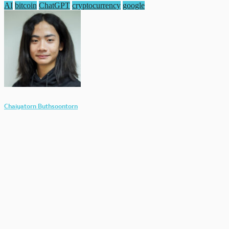
AI
bitcoin
ChatGPT
cryptocurrency
google
Chaiyatorn Buthsoontorn