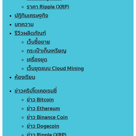
ราคา Ripple (XRP)
ปฏิทินเศรษฐกิจ
บทความ
รีวิวผลิตภัณฑ์
เว็บซื้อขาย
กระเป๋าเก็บเหรียญ
เครื่องขุด
เว็บขุดแบบ Cloud Mining
ห้องเรียน
ข่าวคริปโตเคอเรนซี่
ข่าว Bitcoin
ข่าว Ethereum
ข่าว Binance Coin
ข่าว Dogecoin
ข่าว Ripple (XRP)