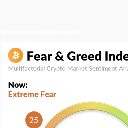
สภาวะตลาด (ความกลัว vs ความโลภ)