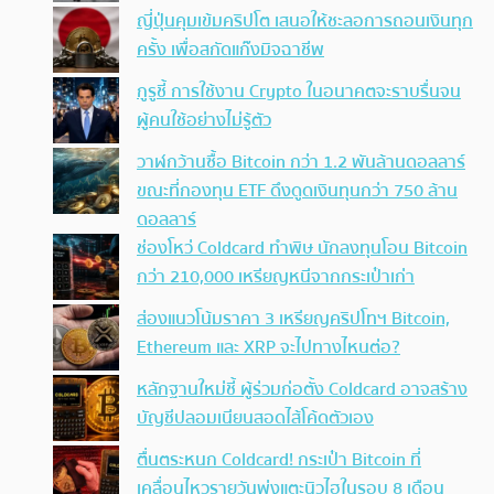
ญี่ปุ่นคุมเข้มคริปโต เสนอให้ชะลอการถอนเงินทุก
ครั้ง เพื่อสกัดแก๊งมิจฉาชีพ
กูรูชี้ การใช้งาน Crypto ในอนาคตจะราบรื่นจน
ผู้คนใช้อย่างไม่รู้ตัว
วาฬกว้านซื้อ Bitcoin กว่า 1.2 พันล้านดอลลาร์
ขณะที่กองทุน ETF ดึงดูดเงินทุนกว่า 750 ล้าน
ดอลลาร์
ช่องโหว่ Coldcard ทำพิษ นักลงทุนโอน Bitcoin
กว่า 210,000 เหรียญหนีจากกระเป๋าเก่า
ส่องแนวโน้มราคา 3 เหรียญคริปโทฯ Bitcoin,
Ethereum และ XRP จะไปทางไหนต่อ?
หลักฐานใหม่ชี้ ผู้ร่วมก่อตั้ง Coldcard อาจสร้าง
บัญชีปลอมเนียนสอดไส้โค้ดตัวเอง
ตื่นตระหนก Coldcard! กระเป๋า Bitcoin ที่
เคลื่อนไหวรายวันพุ่งแตะนิวไฮในรอบ 8 เดือน