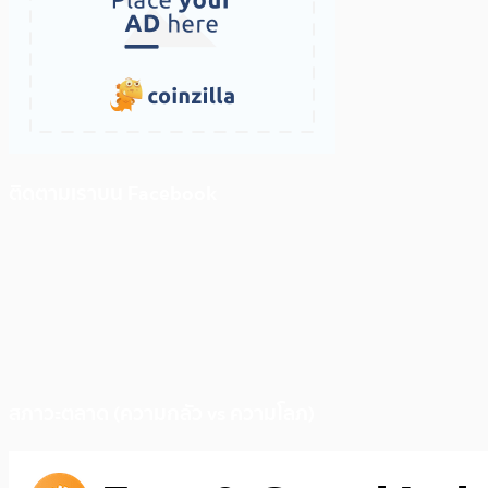
ติดตามเราบน Facebook
สภาวะตลาด (ความกลัว vs ความโลภ)