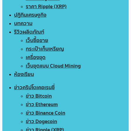
ราคา Ripple (XRP)
ปฏิทินเศรษฐกิจ
บทความ
รีวิวผลิตภัณฑ์
เว็บซื้อขาย
กระเป๋าเก็บเหรียญ
เครื่องขุด
เว็บขุดแบบ Cloud Mining
ห้องเรียน
ข่าวคริปโตเคอเรนซี่
ข่าว Bitcoin
ข่าว Ethereum
ข่าว Binance Coin
ข่าว Dogecoin
ข่าว Ripple (XRP)