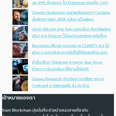
ลง 99% หันลงทุน ใน Ethereum แทนถึง 3 เท่า
Charles Hoskinson ปลุกพลังคอมมูฯ Cardano
ลั่นต้องการพา ADA กลับมาเป็นผู้ชนะ
นักขุด Bitcoin สาย Solo เจอบล็อก รับทรัพย์คน
เดียว 6.6 ล้านบาท ไม่สนวิกฤตศรัทธาคริปโทฯ
Bernstein เตือนหากกฎหมาย CLARITY Act ไม่
ผ่าน อาจกดดันราคาคริปโตให้ดิ่งลงอีกระลอก
ทั่วโลกช็อก Telegram หายจาก App Store
ชั่วคราว ก่อนกลับมาใช้งานได้ปกติ
Galaxy Research ประเมินความเสียหายจาก
Coldcard อาจพุ่งสูงถึง $130 ล้าน
เป้าหมายของเรา
Siam Blockchain มุ่งมั่นที่จะช่วยนำเสนอสารเกี่ยวกับ