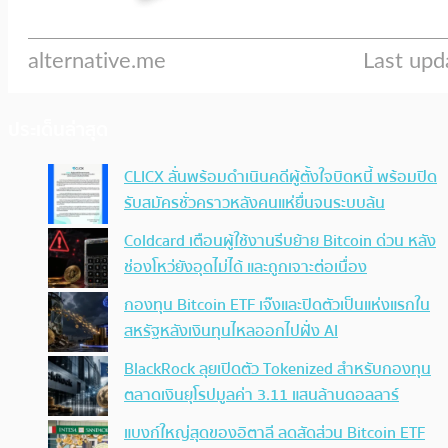
ประเด็นล่าสุด
CLICX ลั่นพร้อมดำเนินคดีผู้ตั้งใจบิดหนี้ พร้อมปิด
รับสมัครชั่วคราวหลังคนแห่ยื่นจนระบบล้น
Coldcard เตือนผู้ใช้งานรีบย้าย Bitcoin ด่วน หลัง
ช่องโหว่ยังอุดไม่ได้ และถูกเจาะต่อเนื่อง
กองทุน Bitcoin ETF เจ๊งและปิดตัวเป็นแห่งแรกใน
สหรัฐหลังเงินทุนไหลออกไปฝั่ง AI
BlackRock ลุยเปิดตัว Tokenized สำหรับกองทุน
ตลาดเงินยุโรปมูลค่า 3.11 แสนล้านดอลลาร์
แบงก์ใหญ่สุดของอิตาลี ลดสัดส่วน Bitcoin ETF