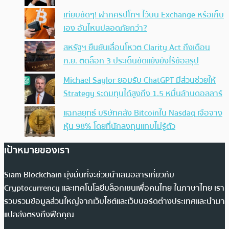
เทียบชัดๆ! ฝากคริปโทฯ ไว้บน Exchange หรือเก็บ
เอง อันไหนปลอดภัยกว่า?
สหรัฐฯ ยืนยันเลื่อนโหวต Clarity Act ถึงเดือน
ก.ย. ติดล็อก 3 ประเด็นขัดแย้งยังไร้ข้อสรุป
Michael Saylor ยอมรับ ChatGPT มีส่วนช่วยให้
Strategy ระดมทุนได้สูงถึง 1.5 หมื่นล้านดอลลาร์
แฉกลยุทธ์ บริษัทคลัง Bitcoinใน Nasdaq เจือจาง
หุ้น 98% โดยที่นักลงทุนแทบไม่รู้ตัว
เป้าหมายของเรา
Siam Blockchain มุ่งมั่นที่จะช่วยนำเสนอสารเกี่ยวกับ
Cryptocurrency และเทคโนโลยีบล็อกเชนเพื่อคนไทย ในภาษาไทย เรา
รวบรวมข้อมูลส่วนใหญ่จากเว็บไซต์และเว็บบอร์ดต่างประเทศและนำมา
แปลส่งตรงถึงฟีดคุณ