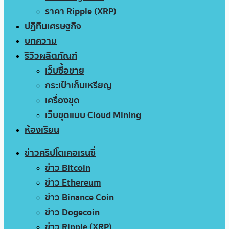
ราคา Ripple (XRP)
ปฏิทินเศรษฐกิจ
บทความ
รีวิวผลิตภัณฑ์
เว็บซื้อขาย
กระเป๋าเก็บเหรียญ
เครื่องขุด
เว็บขุดแบบ Cloud Mining
ห้องเรียน
ข่าวคริปโตเคอเรนซี่
ข่าว Bitcoin
ข่าว Ethereum
ข่าว Binance Coin
ข่าว Dogecoin
ข่าว Ripple (XRP)