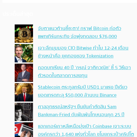
ประเด็นล่าสุด
จับตาแนวต้านชี้ชะตา! กราฟ Bitcoin ก่อตัว
แพทเทิร์นกระทิง จ่อพุ่งทดสอบ $76,000
เจาะลึกมุมมอง CIO Bitwise ทำไม 12-24 เดือน
ข้างหน้าคือ ยุคทองของ Tokenization
ถอดบทเรียน 40 ปี ‘กรณ์ จาติกวณิช’ ชี้ 5 วิธีเอา
ตัวรอดในตลาดการลงทุน
Stablecoin ตระกูลทรัมป์ USD1 มาแรง ปีเดียว
ยอดเทรดทะลุ $50,000 ล้านบน Binance
ศาลอุทธรณ์สหรัฐฯ ยืนยันคำตัดสิน Sam
Bankman-Fried ดับฝันพ้นโทษนอนคุก 25 ปี
แฮกเกอร์เกาหลีเหนือมุ่งเป้า Coinbase เจาะระบบ
องค์กรกว่า 1,640 แห่งทั่วโลก ขโมยกระเป๋าคริปโต