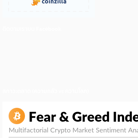
ติดตามเราบน Facebook
สภาวะตลาด (ความกลัว vs ความโลภ)