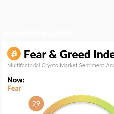
สภาวะตลาด (ความกลัว vs ความโลภ)