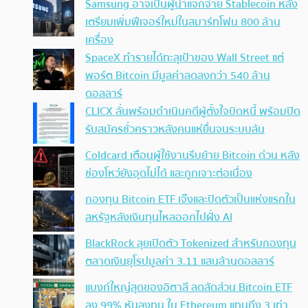
Samsung อาจเป็นผู้นำแจกจ่าย Stablecoin หลัง
เตรียมเพิ่มฟีเจอร์ใหม่ในสมาร์ทโฟน 800 ล้าน
เครื่อง
SpaceX ทำรายได้ทะลุเป้าของ Wall Street แต่
พอร์ต Bitcoin มีมูลค่าลดลงกว่า 540 ล้าน
ดอลลาร์
CLICX ลั่นพร้อมดำเนินคดีผู้ตั้งใจบิดหนี้ พร้อมปิด
รับสมัครชั่วคราวหลังคนแห่ยื่นจนระบบล้น
Coldcard เตือนผู้ใช้งานรีบย้าย Bitcoin ด่วน หลัง
ช่องโหว่ยังอุดไม่ได้ และถูกเจาะต่อเนื่อง
กองทุน Bitcoin ETF เจ๊งและปิดตัวเป็นแห่งแรกใน
สหรัฐหลังเงินทุนไหลออกไปฝั่ง AI
BlackRock ลุยเปิดตัว Tokenized สำหรับกองทุน
ตลาดเงินยุโรปมูลค่า 3.11 แสนล้านดอลลาร์
แบงก์ใหญ่สุดของอิตาลี ลดสัดส่วน Bitcoin ETF
ลง 99% หันลงทุน ใน Ethereum แทนถึง 3 เท่า