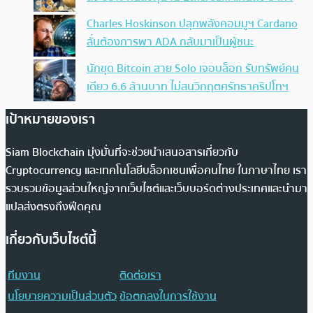
Charles Hoskinson ปลุกพลังคอมมูฯ Cardano
ลั่นต้องการพา ADA กลับมาเป็นผู้ชนะ
นักขุด Bitcoin สาย Solo เจอบล็อก รับทรัพย์คน
เดียว 6.6 ล้านบาท ไม่สนวิกฤตศรัทธาคริปโทฯ
เป้าหมายของเรา
Siam Blockchain มุ่งมั่นที่จะช่วยนำเสนอสารเกี่ยวกับ
Cryptocurrency และเทคโนโลยีบล็อกเชนเพื่อคนไทย ในภาษาไทย เรา
รวบรวมข้อมูลส่วนใหญ่จากเว็บไซต์และเว็บบอร์ดต่างประเทศและนำมา
แปลส่งตรงถึงฟีดคุณ
เกี่ยวกับเว็บไซต์นี้
ทีมงาน
ติดต่อเรา
นโยบายความเป็นส่วนตัว
ข้อตกลงในการใช้งาน