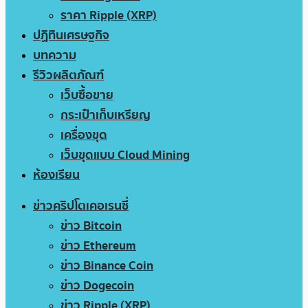
ราคา Ripple (XRP)
ปฏิทินเศรษฐกิจ
บทความ
รีวิวผลิตภัณฑ์
เว็บซื้อขาย
กระเป๋าเก็บเหรียญ
เครื่องขุด
เว็บขุดแบบ Cloud Mining
ห้องเรียน
ข่าวคริปโตเคอเรนซี่
ข่าว Bitcoin
ข่าว Ethereum
ข่าว Binance Coin
ข่าว Dogecoin
ข่าว Ripple (XRP)