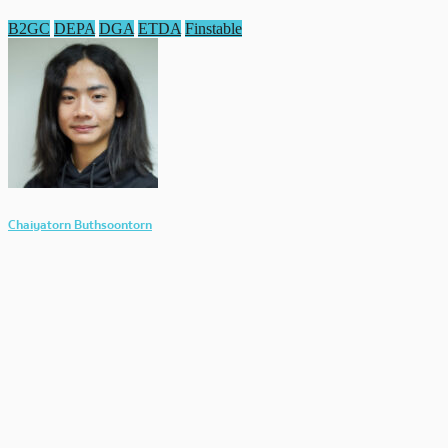
B2GC
DEPA
DGA
ETDA
Finstable
Chaiyatorn Buthsoontorn