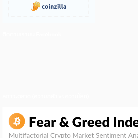
ติดตามเราบน Facebook
สภาวะตลาด (ความกลัว vs ความโลภ)