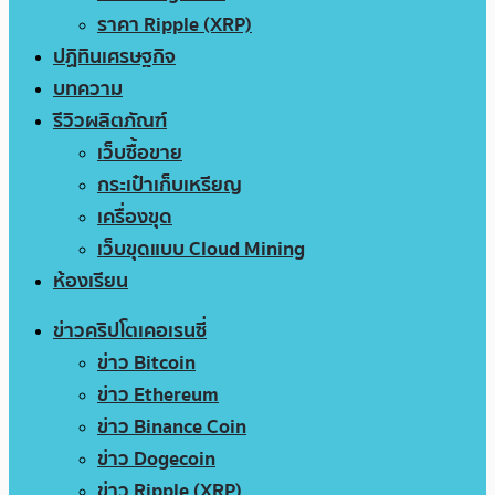
ราคา Ripple (XRP)
ปฏิทินเศรษฐกิจ
บทความ
รีวิวผลิตภัณฑ์
เว็บซื้อขาย
กระเป๋าเก็บเหรียญ
เครื่องขุด
เว็บขุดแบบ Cloud Mining
ห้องเรียน
ข่าวคริปโตเคอเรนซี่
ข่าว Bitcoin
ข่าว Ethereum
ข่าว Binance Coin
ข่าว Dogecoin
ข่าว Ripple (XRP)