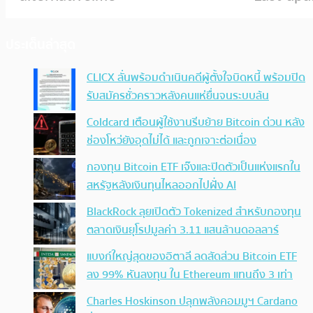
ประเด็นล่าสุด
CLICX ลั่นพร้อมดำเนินคดีผู้ตั้งใจบิดหนี้ พร้อมปิด
รับสมัครชั่วคราวหลังคนแห่ยื่นจนระบบล้น
Coldcard เตือนผู้ใช้งานรีบย้าย Bitcoin ด่วน หลัง
ช่องโหว่ยังอุดไม่ได้ และถูกเจาะต่อเนื่อง
กองทุน Bitcoin ETF เจ๊งและปิดตัวเป็นแห่งแรกใน
สหรัฐหลังเงินทุนไหลออกไปฝั่ง AI
BlackRock ลุยเปิดตัว Tokenized สำหรับกองทุน
ตลาดเงินยุโรปมูลค่า 3.11 แสนล้านดอลลาร์
แบงก์ใหญ่สุดของอิตาลี ลดสัดส่วน Bitcoin ETF
ลง 99% หันลงทุน ใน Ethereum แทนถึง 3 เท่า
Charles Hoskinson ปลุกพลังคอมมูฯ Cardano