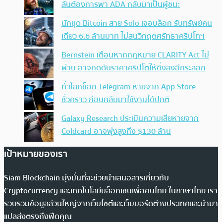
ลั่นต้องการพา ADA กลับมาเป็นผู้ชนะ
นักขุด Bitcoin สาย Solo เจอบล็อก รับทรัพย์คน
เดียว 6.6 ล้านบาท ไม่สนวิกฤตศรัทธาคริปโทฯ
Bernstein เตือนหากกฎหมาย CLARITY Act ไม่
ผ่าน อาจกดดันราคาคริปโตให้ดิ่งลงอีกระลอก
ทั่วโลกช็อก Telegram หายจาก App Store
ชั่วคราว ก่อนกลับมาใช้งานได้ปกติ
Galaxy Research ประเมินความเสียหายจาก
Coldcard อาจพุ่งสูงถึง $130 ล้าน
เป้าหมายของเรา
Siam Blockchain มุ่งมั่นที่จะช่วยนำเสนอสารเกี่ยวกับ
Cryptocurrency และเทคโนโลยีบล็อกเชนเพื่อคนไทย ในภาษาไทย เรา
รวบรวมข้อมูลส่วนใหญ่จากเว็บไซต์และเว็บบอร์ดต่างประเทศและนำมา
แปลส่งตรงถึงฟีดคุณ