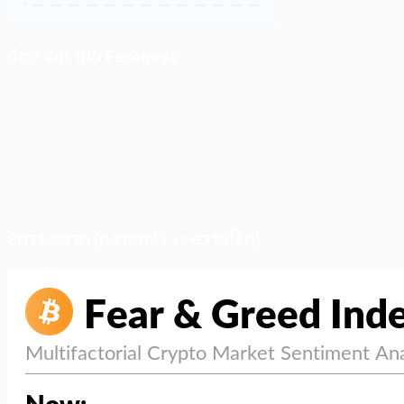
ติดตามเราบน Facebook
สภาวะตลาด (ความกลัว vs ความโลภ)