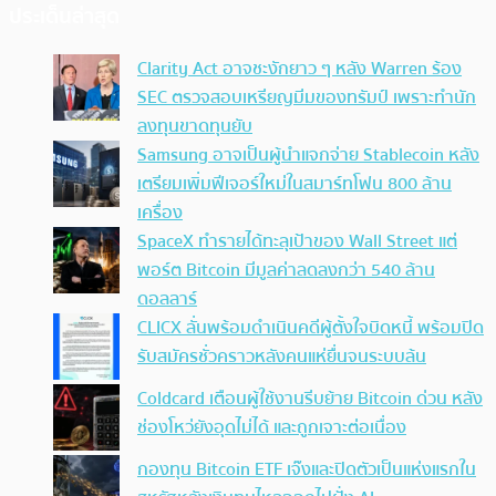
ประเด็นล่าสุด
Clarity Act อาจชะงักยาว ๆ หลัง Warren ร้อง
SEC ตรวจสอบเหรียญมีมของทรัมป์ เพราะทำนัก
ลงทุนขาดทุนยับ
Samsung อาจเป็นผู้นำแจกจ่าย Stablecoin หลัง
เตรียมเพิ่มฟีเจอร์ใหม่ในสมาร์ทโฟน 800 ล้าน
เครื่อง
SpaceX ทำรายได้ทะลุเป้าของ Wall Street แต่
พอร์ต Bitcoin มีมูลค่าลดลงกว่า 540 ล้าน
ดอลลาร์
CLICX ลั่นพร้อมดำเนินคดีผู้ตั้งใจบิดหนี้ พร้อมปิด
รับสมัครชั่วคราวหลังคนแห่ยื่นจนระบบล้น
Coldcard เตือนผู้ใช้งานรีบย้าย Bitcoin ด่วน หลัง
ช่องโหว่ยังอุดไม่ได้ และถูกเจาะต่อเนื่อง
กองทุน Bitcoin ETF เจ๊งและปิดตัวเป็นแห่งแรกใน