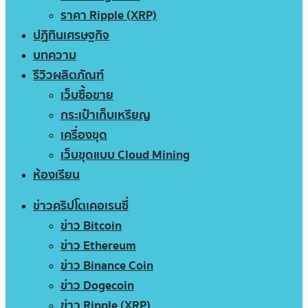
ราคา Ripple (XRP)
ปฏิทินเศรษฐกิจ
บทความ
รีวิวผลิตภัณฑ์
เว็บซื้อขาย
กระเป๋าเก็บเหรียญ
เครื่องขุด
เว็บขุดแบบ Cloud Mining
ห้องเรียน
ข่าวคริปโตเคอเรนซี่
ข่าว Bitcoin
ข่าว Ethereum
ข่าว Binance Coin
ข่าว Dogecoin
ข่าว Ripple (XRP)