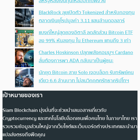
สหรัฐหลังเงินทุนไหลออกไปฝั่ง AI
BlackRock ลุยเปิดตัว Tokenized สำหรับกองทุน
ตลาดเงินยุโรปมูลค่า 3.11 แสนล้านดอลลาร์
แบงก์ใหญ่สุดของอิตาลี ลดสัดส่วน Bitcoin ETF
ลง 99% หันลงทุน ใน Ethereum แทนถึง 3 เท่า
Charles Hoskinson ปลุกพลังคอมมูฯ Cardano
ลั่นต้องการพา ADA กลับมาเป็นผู้ชนะ
นักขุด Bitcoin สาย Solo เจอบล็อก รับทรัพย์คน
เดียว 6.6 ล้านบาท ไม่สนวิกฤตศรัทธาคริปโทฯ
เป้าหมายของเรา
Siam Blockchain มุ่งมั่นที่จะช่วยนำเสนอสารเกี่ยวกับ
Cryptocurrency และเทคโนโลยีบล็อกเชนเพื่อคนไทย ในภาษาไทย เรา
รวบรวมข้อมูลส่วนใหญ่จากเว็บไซต์และเว็บบอร์ดต่างประเทศและนำมา
แปลส่งตรงถึงฟีดคุณ