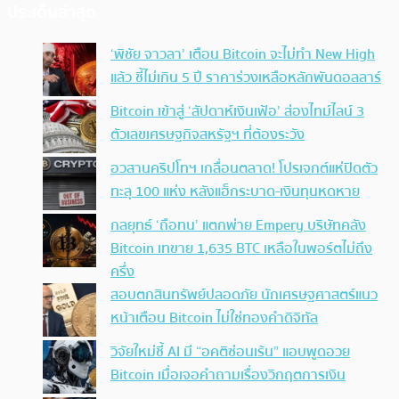
ประเด็นล่าสุด
‘พิชัย จาวลา’ เตือน Bitcoin จะไม่ทำ New High
แล้ว ชี้ไม่เกิน 5 ปี ราคาร่วงเหลือหลักพันดอลลาร์
Bitcoin เข้าสู่ ‘สัปดาห์เงินเฟ้อ’ ส่องไทม์ไลน์ 3
ตัวเลขเศรษฐกิจสหรัฐฯ ที่ต้องระวัง
อวสานคริปโทฯ เกลื่อนตลาด! โปรเจกต์แห่ปิดตัว
ทะลุ 100 แห่ง หลังแฮ็กระบาด-เงินทุนหดหาย
กลยุทธ์ ‘ถือทน’ แตกพ่าย Empery บริษัทคลัง
Bitcoin เทขาย 1,635 BTC เหลือในพอร์ตไม่ถึง
ครึ่ง
สอบตกสินทรัพย์ปลอดภัย นักเศรษฐศาสตร์แนว
หน้าเตือน Bitcoin ไม่ใช่ทองคำดิจิทัล
วิจัยใหม่ชี้ AI มี “อคติซ่อนเร้น” แอบพูดอวย
Bitcoin เมื่อเจอคำถามเรื่องวิกฤตการเงิน