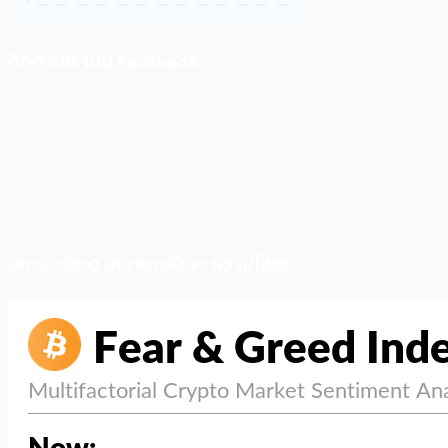
ติดตามเราบน Facebook
สภาวะตลาด (ความกลัว vs ความโลภ)