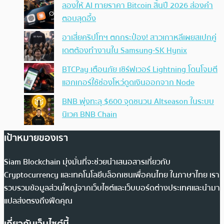
ลองให้ AI ทายราคา Bitcoin สิ้นปี 2026 ส่องคำ
ตอบสุดอึ้ง
อาเสี่ยคริปโทฯ ตกกระป๋อง! สาวเกาหลีเผยสเปกคู่
เดตต้องทำงานใน Samsung-SK Hynix
BTCPay เตือนภัย เซิร์ฟเวอร์ Lightning โดนโจมตี
แฮกเกอร์ใช้ช่องโหว่ดูดเงินออกจาก Node
BNB พุ่งทะลุ $600 จุดชนวน Altseason ในระบบ
นิเวศ BNB Chain
เป้าหมายของเรา
Siam Blockchain มุ่งมั่นที่จะช่วยนำเสนอสารเกี่ยวกับ
Cryptocurrency และเทคโนโลยีบล็อกเชนเพื่อคนไทย ในภาษาไทย เรา
รวบรวมข้อมูลส่วนใหญ่จากเว็บไซต์และเว็บบอร์ดต่างประเทศและนำมา
แปลส่งตรงถึงฟีดคุณ