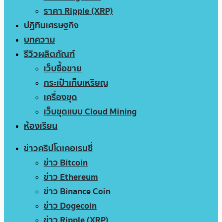
ราคา Ripple (XRP)
ปฏิทินเศรษฐกิจ
บทความ
รีวิวผลิตภัณฑ์
เว็บซื้อขาย
กระเป๋าเก็บเหรียญ
เครื่องขุด
เว็บขุดแบบ Cloud Mining
ห้องเรียน
ข่าวคริปโตเคอเรนซี่
ข่าว Bitcoin
ข่าว Ethereum
ข่าว Binance Coin
ข่าว Dogecoin
ข่าว Ripple (XRP)