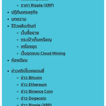
ราคา Ripple (XRP)
ปฏิทินเศรษฐกิจ
บทความ
รีวิวผลิตภัณฑ์
เว็บซื้อขาย
กระเป๋าเก็บเหรียญ
เครื่องขุด
เว็บขุดแบบ Cloud Mining
ห้องเรียน
ข่าวคริปโตเคอเรนซี่
ข่าว Bitcoin
ข่าว Ethereum
ข่าว Binance Coin
ข่าว Dogecoin
ข่าว Ripple (XRP)