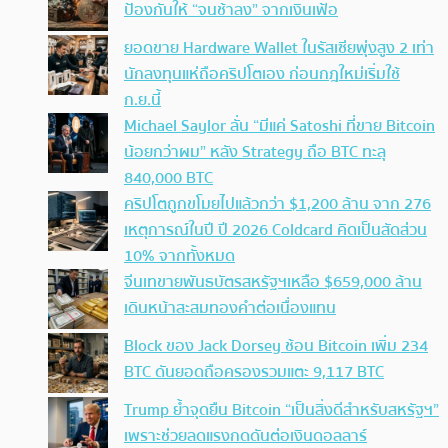
ป้องกันให้ “จนช้าลง” จากเงินเฟ้อ
ยอดขาย Hardware Wallet ในรัสเซียพุ่งสูง 2 เท่า
นักลงทุนแห่ถือคริปโตเอง ก่อนกฎใหม่เริ่มใช้
ก.ย.นี้
Michael Saylor ลั่น “มีแค่ Satoshi ที่ขาย Bitcoin
น้อยกว่าผม” หลัง Strategy ถือ BTC ทะลุ
840,000 BTC
คริปโตถูกขโมยไปแล้วกว่า $1,200 ล้าน จาก 276
เหตุการณ์ในปี ปี 2026 Coldcard คิดเป็นสัดส่วน
10% จากทั้งหมด
จีนเทขายพันธบัตรสหรัฐฯเหลือ $659,000 ล้าน
เดินหน้าสะสมทองคำต่อเนื่องแทน
Block ของ Jack Dorsey ช้อน Bitcoin เพิ่ม 234
BTC ดันยอดถือครองรวมแตะ 9,117 BTC
Trump ย้ำจุดยืน Bitcoin “เป็นสิ่งดีสำหรับสหรัฐฯ”
เพราะช่วยลดแรงกดดันต่อเงินดอลลาร์