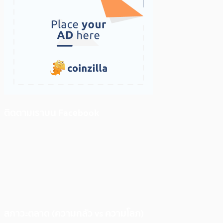
ติดตามเราบน Facebook
สภาวะตลาด (ความกลัว vs ความโลภ)