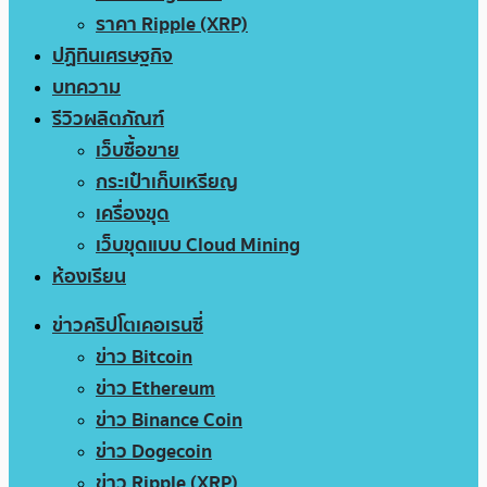
ราคา Ripple (XRP)
ปฏิทินเศรษฐกิจ
บทความ
รีวิวผลิตภัณฑ์
เว็บซื้อขาย
กระเป๋าเก็บเหรียญ
เครื่องขุด
เว็บขุดแบบ Cloud Mining
ห้องเรียน
ข่าวคริปโตเคอเรนซี่
ข่าว Bitcoin
ข่าว Ethereum
ข่าว Binance Coin
ข่าว Dogecoin
ข่าว Ripple (XRP)