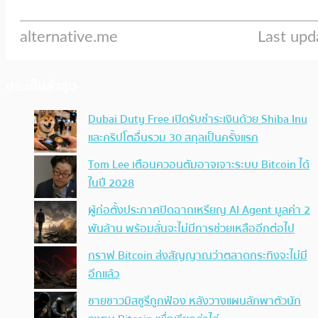
ประเด็นล่าสุด
Dubai Duty Free เปิดรับชำระเงินด้วย Shiba Inu
และคริปโตอื่นรวม 30 สกุลเป็นครั้งแรก
Tom Lee เตือนควอนตัมอาจเจาะระบบ Bitcoin ได้
ในปี 2028
ผู้ก่อตั้งประกาศปิดฉากเหรียญ AI Agent มูลค่า 2
พันล้าน พร้อมลั่นจะไม่มีการช่วยเหลืออีกต่อไป
กราฟ Bitcoin ส่งสัญญาณว่าตลาดกระทิงจะไม่มี
อีกแล้ว
ชายชาวมิสซูรีถูกฟ้อง หลังวางแผนลักพาตัวนัก