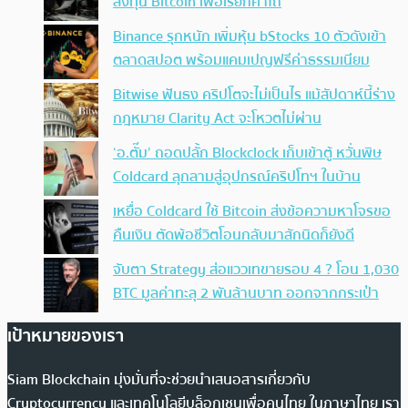
ลงทุน Bitcoin เพื่อเรียกค่าไถ่
Binance รุกหนัก เพิ่มหุ้น bStocks 10 ตัวดังเข้า
ตลาดสปอต พร้อมแคมเปญฟรีค่าธรรมเนียม
Bitwise ฟันธง คริปโตจะไม่เป็นไร แม้สัปดาห์นี้ร่าง
กฎหมาย Clarity Act จะโหวตไม่ผ่าน
‘อ.ตั๊ม’ ถอดปลั้ก Blockclock เก็บเข้าตู้ หวั่นพิษ
Coldcard ลุกลามสู่อุปกรณ์คริปโทฯ ในบ้าน
เหยื่อ Coldcard ใช้ Bitcoin ส่งข้อความหาโจรขอ
คืนเงิน ตัดพ้อชีวิตโอนกลับมาสักนิดก็ยังดี
จับตา Strategy ส่อแววเทขายรอบ 4 ? โอน 1,030
BTC มูลค่าทะลุ 2 พันล้านบาท ออกจากกระเป๋า
เป้าหมายของเรา
Siam Blockchain มุ่งมั่นที่จะช่วยนำเสนอสารเกี่ยวกับ
Cryptocurrency และเทคโนโลยีบล็อกเชนเพื่อคนไทย ในภาษาไทย เรา