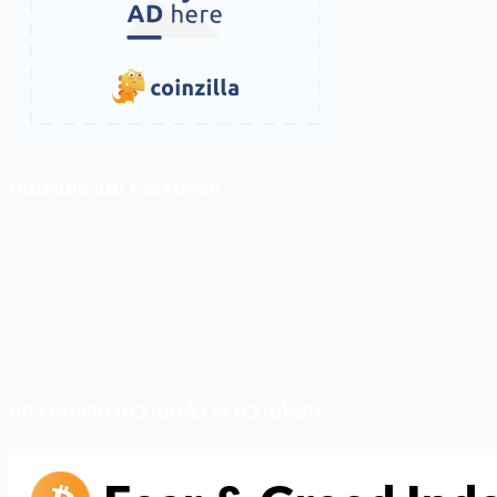
ติดตามเราบน Facebook
สภาวะตลาด (ความกลัว vs ความโลภ)