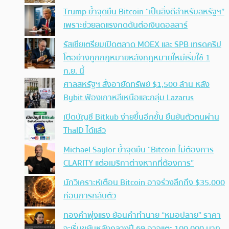
Trump ย้ำจุดยืน Bitcoin “เป็นสิ่งดีสำหรับสหรัฐฯ”
เพราะช่วยลดแรงกดดันต่อเงินดอลลาร์
รัสเซียเตรียมเปิดตลาด MOEX และ SPB เทรดคริป
โตอย่างถูกกฎหมายหลังกฎหมายใหม่เริ่มใช้ 1
ก.ย. นี้
ศาลสหรัฐฯ สั่งอายัดทรัพย์ $1,500 ล้าน หลัง
Bybit ฟ้องเกาหลีเหนือและกลุ่ม Lazarus
เปิดบัญชี Bitkub ง่ายขึ้นอีกขั้น ยืนยันตัวตนผ่าน
ThaID ได้แล้ว
Michael Saylor ย้ำจุดยืน “Bitcoin ไม่ต้องการ
CLARITY แต่อเมริกาต่างหากที่ต้องการ”
นักวิเคราะห์เตือน Bitcoin อาจร่วงลึกถึง $35,000
ก่อนการกลับตัว
ทองคำพุ่งแรง ย้อนคำทำนาย “หมอปลาย” ราคา
จะเริ่มขยับหลังกลางปี 69 อาจแตะ 100,000 บาท