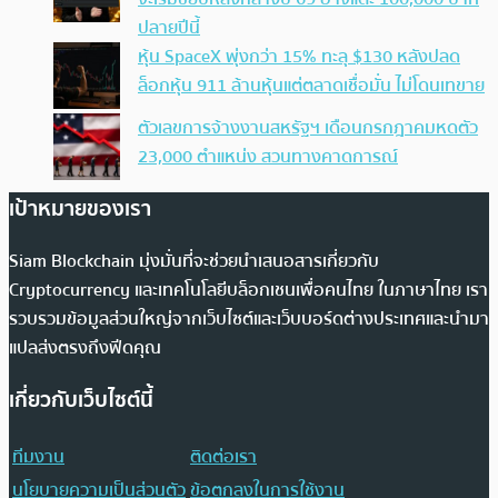
ปลายปีนี้
หุ้น SpaceX พุ่งกว่า 15% ทะลุ $130 หลังปลด
ล็อกหุ้น 911 ล้านหุ้นแต่ตลาดเชื่อมั่น ไม่โดนเทขาย
ตัวเลขการจ้างงานสหรัฐฯ เดือนกรกฎาคมหดตัว
23,000 ตำแหน่ง สวนทางคาดการณ์
เป้าหมายของเรา
Siam Blockchain มุ่งมั่นที่จะช่วยนำเสนอสารเกี่ยวกับ
Cryptocurrency และเทคโนโลยีบล็อกเชนเพื่อคนไทย ในภาษาไทย เรา
รวบรวมข้อมูลส่วนใหญ่จากเว็บไซต์และเว็บบอร์ดต่างประเทศและนำมา
แปลส่งตรงถึงฟีดคุณ
เกี่ยวกับเว็บไซต์นี้
ทีมงาน
ติดต่อเรา
นโยบายความเป็นส่วนตัว
ข้อตกลงในการใช้งาน