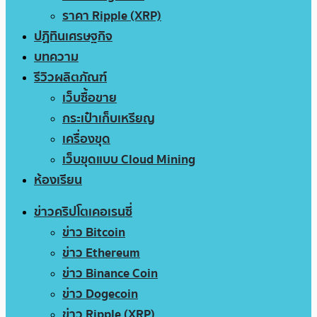
ราคา Ripple (XRP)
ปฏิทินเศรษฐกิจ
บทความ
รีวิวผลิตภัณฑ์
เว็บซื้อขาย
กระเป๋าเก็บเหรียญ
เครื่องขุด
เว็บขุดแบบ Cloud Mining
ห้องเรียน
ข่าวคริปโตเคอเรนซี่
ข่าว Bitcoin
ข่าว Ethereum
ข่าว Binance Coin
ข่าว Dogecoin
ข่าว Ripple (XRP)