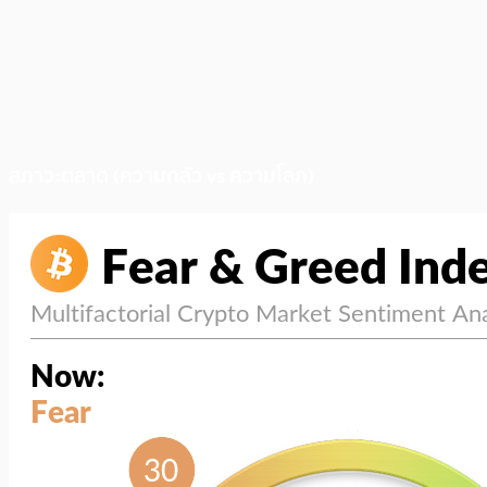
สภาวะตลาด (ความกลัว vs ความโลภ)