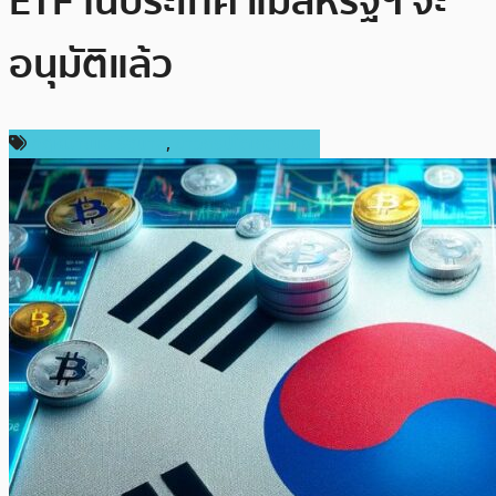
ETF ในประเทศ แม้สหรัฐฯ จะ
อนุมัติแล้ว
กฎหมายและรัฐบาล
,
ข่าวคริปโตเคอเรนซี่