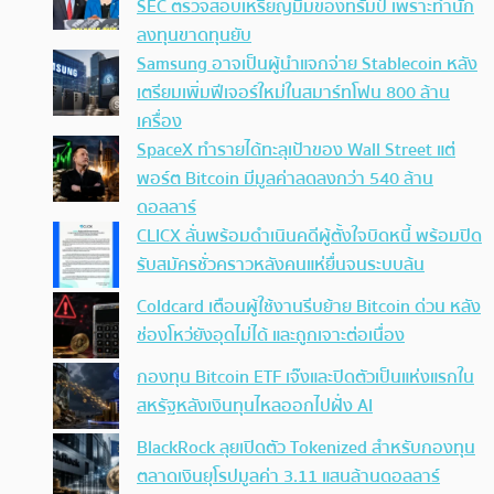
SEC ตรวจสอบเหรียญมีมของทรัมป์ เพราะทำนัก
ลงทุนขาดทุนยับ
Samsung อาจเป็นผู้นำแจกจ่าย Stablecoin หลัง
เตรียมเพิ่มฟีเจอร์ใหม่ในสมาร์ทโฟน 800 ล้าน
เครื่อง
SpaceX ทำรายได้ทะลุเป้าของ Wall Street แต่
พอร์ต Bitcoin มีมูลค่าลดลงกว่า 540 ล้าน
ดอลลาร์
CLICX ลั่นพร้อมดำเนินคดีผู้ตั้งใจบิดหนี้ พร้อมปิด
รับสมัครชั่วคราวหลังคนแห่ยื่นจนระบบล้น
Coldcard เตือนผู้ใช้งานรีบย้าย Bitcoin ด่วน หลัง
ช่องโหว่ยังอุดไม่ได้ และถูกเจาะต่อเนื่อง
กองทุน Bitcoin ETF เจ๊งและปิดตัวเป็นแห่งแรกใน
สหรัฐหลังเงินทุนไหลออกไปฝั่ง AI
BlackRock ลุยเปิดตัว Tokenized สำหรับกองทุน
ตลาดเงินยุโรปมูลค่า 3.11 แสนล้านดอลลาร์