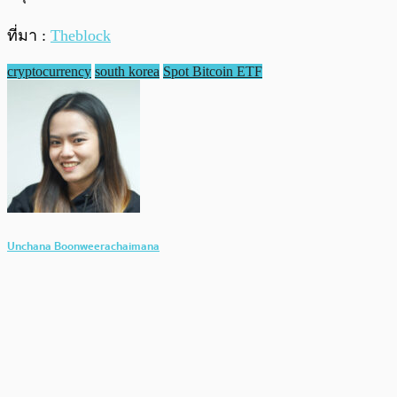
ที่มา :
Theblock
cryptocurrency
south korea
Spot Bitcoin ETF
Unchana Boonweerachaimana