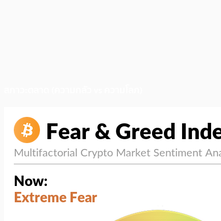
สภาวะตลาด (ความกลัว vs ความโลภ)