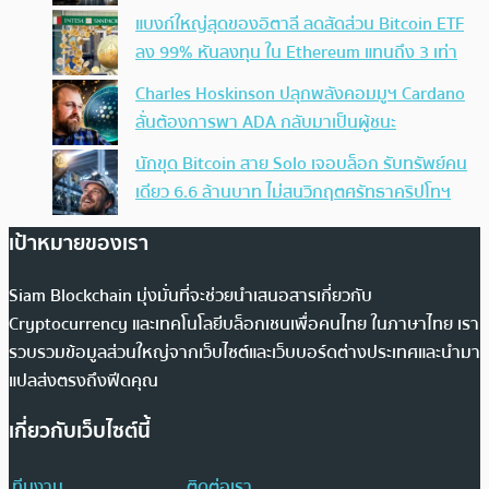
แบงก์ใหญ่สุดของอิตาลี ลดสัดส่วน Bitcoin ETF
ลง 99% หันลงทุน ใน Ethereum แทนถึง 3 เท่า
Charles Hoskinson ปลุกพลังคอมมูฯ Cardano
ลั่นต้องการพา ADA กลับมาเป็นผู้ชนะ
นักขุด Bitcoin สาย Solo เจอบล็อก รับทรัพย์คน
เดียว 6.6 ล้านบาท ไม่สนวิกฤตศรัทธาคริปโทฯ
เป้าหมายของเรา
Siam Blockchain มุ่งมั่นที่จะช่วยนำเสนอสารเกี่ยวกับ
Cryptocurrency และเทคโนโลยีบล็อกเชนเพื่อคนไทย ในภาษาไทย เรา
รวบรวมข้อมูลส่วนใหญ่จากเว็บไซต์และเว็บบอร์ดต่างประเทศและนำมา
แปลส่งตรงถึงฟีดคุณ
เกี่ยวกับเว็บไซต์นี้
ทีมงาน
ติดต่อเรา