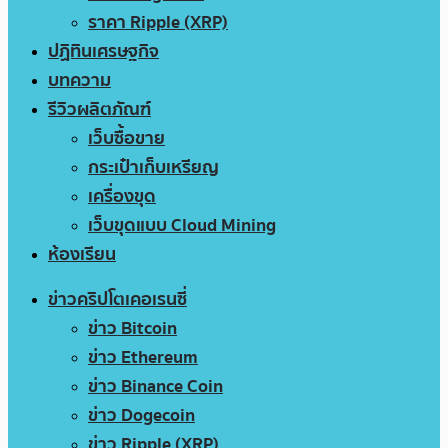
ราคา Ripple (XRP)
ปฏิทินเศรษฐกิจ
บทความ
รีวิวผลิตภัณฑ์
เว็บซื้อขาย
กระเป๋าเก็บเหรียญ
เครื่องขุด
เว็บขุดแบบ Cloud Mining
ห้องเรียน
ข่าวคริปโตเคอเรนซี่
ข่าว Bitcoin
ข่าว Ethereum
ข่าว Binance Coin
ข่าว Dogecoin
ข่าว Ripple (XRP)