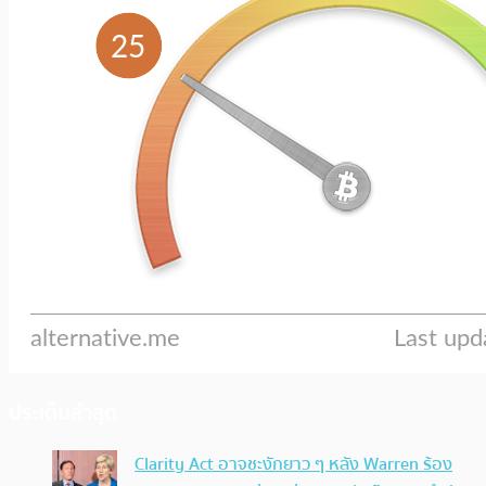
ประเด็นล่าสุด
Clarity Act อาจชะงักยาว ๆ หลัง Warren ร้อง