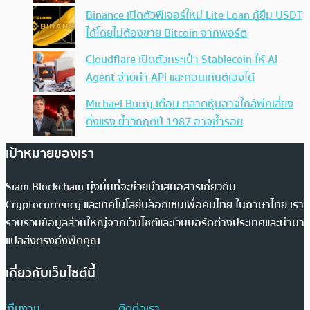
Binance เปิดตัวฟีเจอร์ใหม่ Lite Loan กู้ยืม USDT
ได้โดยไม่ต้องขาย Bitcoin จากพอร์ต
Cloudflare เปิดตัวกระเป๋า Stablecoin ให้ AI
Agent จ่ายค่า API และคอนเทนต์เองได้
Michael Burry เตือน ตลาดหุ้นอาจใกล้พีคเสี่ยง
ดิ่งแรง ย้ำวิกฤตปี 1987 อาจซ้ำรอย
เป้าหมายของเรา
Siam Blockchain มุ่งมั่นที่จะช่วยนำเสนอสารเกี่ยวกับ
Cryptocurrency และเทคโนโลยีบล็อกเชนเพื่อคนไทย ในภาษาไทย เรา
รวบรวมข้อมูลส่วนใหญ่จากเว็บไซต์และเว็บบอร์ดต่างประเทศและนำมา
แปลส่งตรงถึงฟีดคุณ
เกี่ยวกับเว็บไซต์นี้
ทีมงาน
ติดต่อเรา