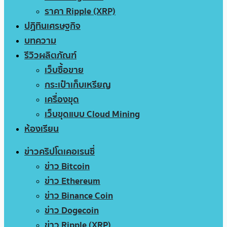
ราคา Ripple (XRP)
ปฏิทินเศรษฐกิจ
บทความ
รีวิวผลิตภัณฑ์
เว็บซื้อขาย
กระเป๋าเก็บเหรียญ
เครื่องขุด
เว็บขุดแบบ Cloud Mining
ห้องเรียน
ข่าวคริปโตเคอเรนซี่
ข่าว Bitcoin
ข่าว Ethereum
ข่าว Binance Coin
ข่าว Dogecoin
ข่าว Ripple (XRP)