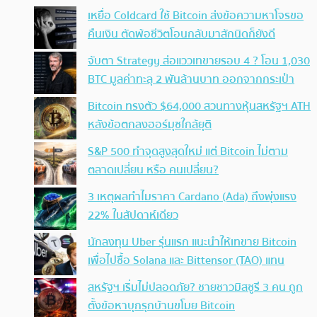
เหยื่อ Coldcard ใช้ Bitcoin ส่งข้อความหาโจรขอ
คืนเงิน ตัดพ้อชีวิตโอนกลับมาสักนิดก็ยังดี
จับตา Strategy ส่อแววเทขายรอบ 4 ? โอน 1,030
BTC มูลค่าทะลุ 2 พันล้านบาท ออกจากกระเป๋า
Bitcoin ทรงตัว $64,000 สวนทางหุ้นสหรัฐฯ ATH
หลังข้อตกลงฮอร์มุซใกล้ยุติ
S&P 500 ทำจุดสูงสุดใหม่ แต่ Bitcoin ไม่ตาม
ตลาดเปลี่ยน หรือ คนเปลี่ยน?
3 เหตุผลทำไมราคา Cardano (Ada) ถึงพุ่งแรง
22% ในสัปดาห์เดียว
นักลงทุน Uber รุ่นแรก แนะนำให้เทขาย Bitcoin
เพื่อไปซื้อ Solana และ Bittensor (TAO) แทน
สหรัฐฯ เริ่มไม่ปลอดภัย? ชายชาวมิสซูรี 3 คน ถูก
ตั้งข้อหาบุกรุกบ้านขโมย Bitcoin