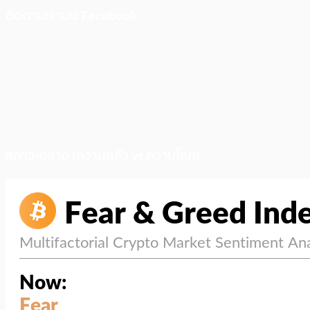
ติดตามเราบน Facebook
สภาวะตลาด (ความกลัว vs ความโลภ)