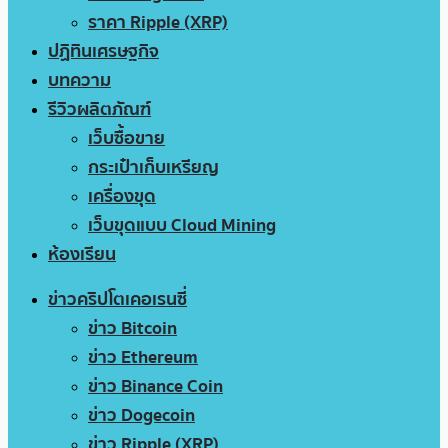
ราคา Ripple (XRP)
ปฏิทินเศรษฐกิจ
บทความ
รีวิวผลิตภัณฑ์
เว็บซื้อขาย
กระเป๋าเก็บเหรียญ
เครื่องขุด
เว็บขุดแบบ Cloud Mining
ห้องเรียน
ข่าวคริปโตเคอเรนซี่
ข่าว Bitcoin
ข่าว Ethereum
ข่าว Binance Coin
ข่าว Dogecoin
ข่าว Ripple (XRP)