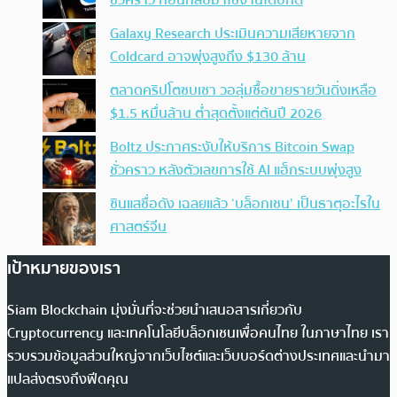
ชั่วคราว ก่อนกลับมาใช้งานได้ปกติ
Galaxy Research ประเมินความเสียหายจาก
Coldcard อาจพุ่งสูงถึง $130 ล้าน
ตลาดคริปโตซบเซา วอลุ่มซื้อขายรายวันดิ่งเหลือ
$1.5 หมื่นล้าน ต่ำสุดตั้งแต่ต้นปี 2026
Boltz ประกาศระงับให้บริการ Bitcoin Swap
ชั่วคราว หลังตัวเลขการใช้ AI แฮ็กระบบพุ่งสูง
ซินแสชื่อดัง เฉลยแล้ว ‘บล็อกเชน’ เป็นธาตุอะไรใน
ศาสตร์จีน
เป้าหมายของเรา
Siam Blockchain มุ่งมั่นที่จะช่วยนำเสนอสารเกี่ยวกับ
Cryptocurrency และเทคโนโลยีบล็อกเชนเพื่อคนไทย ในภาษาไทย เรา
รวบรวมข้อมูลส่วนใหญ่จากเว็บไซต์และเว็บบอร์ดต่างประเทศและนำมา
แปลส่งตรงถึงฟีดคุณ