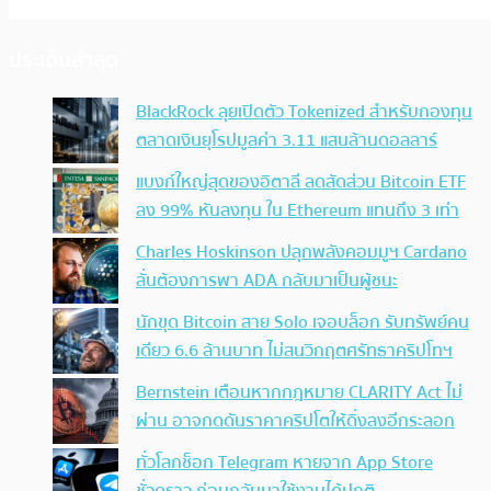
ประเด็นล่าสุด
BlackRock ลุยเปิดตัว Tokenized สำหรับกองทุน
ตลาดเงินยุโรปมูลค่า 3.11 แสนล้านดอลลาร์
แบงก์ใหญ่สุดของอิตาลี ลดสัดส่วน Bitcoin ETF
ลง 99% หันลงทุน ใน Ethereum แทนถึง 3 เท่า
Charles Hoskinson ปลุกพลังคอมมูฯ Cardano
ลั่นต้องการพา ADA กลับมาเป็นผู้ชนะ
นักขุด Bitcoin สาย Solo เจอบล็อก รับทรัพย์คน
เดียว 6.6 ล้านบาท ไม่สนวิกฤตศรัทธาคริปโทฯ
Bernstein เตือนหากกฎหมาย CLARITY Act ไม่
ผ่าน อาจกดดันราคาคริปโตให้ดิ่งลงอีกระลอก
ทั่วโลกช็อก Telegram หายจาก App Store