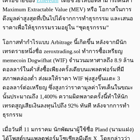
เครือข่ายของ
Ethereum
โดยช่วยให้บอทสามารถค้นหา
Maximum Extractable Value (MEV) หรือ โอกาสในการ
ดึงมูลค่าสูงสุดที่เป็นไปได้จากการทำธุรกรรม และเสนอ
ราคาเพื่อให้ธุรกรรมรวมอยู่ใน “ชุดธุรกรรม”
โอกาสทำกำไรแบบ Arbitrage นี้เกิดขึ้น หลังจากมีนัก
เทรดรายหนึ่งชื่อ zeroxtrading.sol ทำการซื้อเหรียญ
memecoin Dogwifhat (WIF) จำนวนมหาศาลถึง 8.9 ล้าน
ดอลลาร์ในคำสั่งซื้อเพียงครั้งเดียบนแพลตฟอร์มที่มี
สภาพคล่องต่ำ ส่งผลให้ราคา WIF พุ่งสูงขึ้นแตะ 3
ดอลลาร์ต่อเหรียญ ซึ่งสูงกว่าราคามูลค่าโทเค็นในขณะ
นั้นประมาณถึง 1,400% ความผิดพลาดครั้งนี้ทำให้นัก
เทรดสูญเสียเงินลงทุนไปถึง 92% ทันที หลังจากการทำ
ธุรกรรม
เมื่อวันที่ 11 มกราคม นักพัฒนาผู้ใช้ชื่อ Pland (นามแฝง)
ได้โพสต์บนแพลตฟอร์มโซเชียลมีเดีย X โดยกล่าวว่า