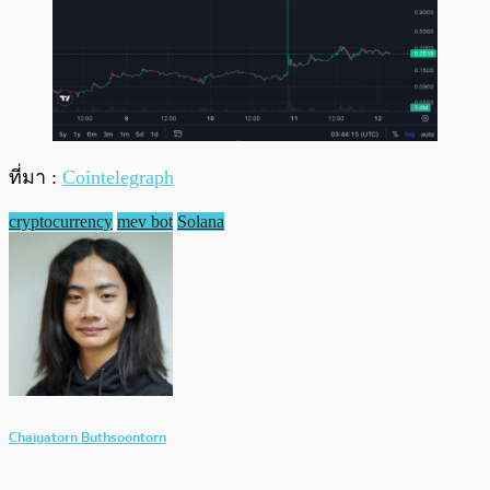
ที่มา :
Cointelegraph
cryptocurrency
mev bot
Solana
Chaiyatorn Buthsoontorn