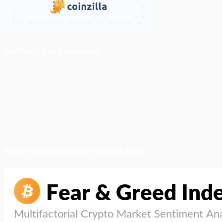
ติดตามเราบน Facebook
สภาวะตลาด (ความกลัว vs ความโลภ)