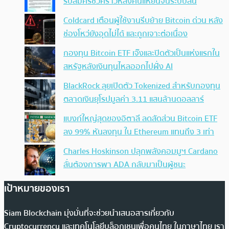
รับสมัครชั่วคราวหลังคนแห่ยื่นจนระบบล้น
Coldcard เตือนผู้ใช้งานรีบย้าย Bitcoin ด่วน หลัง
ช่องโหว่ยังอุดไม่ได้ และถูกเจาะต่อเนื่อง
กองทุน Bitcoin ETF เจ๊งและปิดตัวเป็นแห่งแรกใน
สหรัฐหลังเงินทุนไหลออกไปฝั่ง AI
BlackRock ลุยเปิดตัว Tokenized สำหรับกองทุน
ตลาดเงินยุโรปมูลค่า 3.11 แสนล้านดอลลาร์
แบงก์ใหญ่สุดของอิตาลี ลดสัดส่วน Bitcoin ETF
ลง 99% หันลงทุน ใน Ethereum แทนถึง 3 เท่า
Charles Hoskinson ปลุกพลังคอมมูฯ Cardano
ลั่นต้องการพา ADA กลับมาเป็นผู้ชนะ
เป้าหมายของเรา
Siam Blockchain มุ่งมั่นที่จะช่วยนำเสนอสารเกี่ยวกับ
Cryptocurrency และเทคโนโลยีบล็อกเชนเพื่อคนไทย ในภาษาไทย เรา