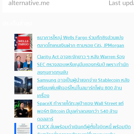
ประเด็นล่าสุด
ธนาคารใหญ่ Wells Fargo ร่วมศึกชิงส่วนแบ่ง
ตลาดโทเคนเงินฝาก ตามรอย Citi, JPMorgan
Clarity Act อาจชะงักยาว ๆ หลัง Warren ร้อง
SEC ตรวจสอบเหรียญมีมของทรัมป์ เพราะทำนัก
ลงทุนขาดทุนยับ
Samsung อาจเป็นผู้นำแจกจ่าย Stablecoin หลัง
เตรียมเพิ่มฟีเจอร์ใหม่ในสมาร์ทโฟน 800 ล้าน
เครื่อง
SpaceX ทำรายได้ทะลุเป้าของ Wall Street แต่
พอร์ต Bitcoin มีมูลค่าลดลงกว่า 540 ล้าน
ดอลลาร์
CLICX ลั่นพร้อมดำเนินคดีผู้ตั้งใจบิดหนี้ พร้อมปิด