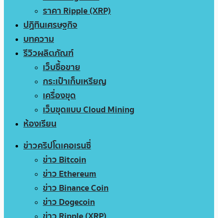
ราคา Ripple (XRP)
ปฏิทินเศรษฐกิจ
บทความ
รีวิวผลิตภัณฑ์
เว็บซื้อขาย
กระเป๋าเก็บเหรียญ
เครื่องขุด
เว็บขุดแบบ Cloud Mining
ห้องเรียน
ข่าวคริปโตเคอเรนซี่
ข่าว Bitcoin
ข่าว Ethereum
ข่าว Binance Coin
ข่าว Dogecoin
ข่าว Ripple (XRP)