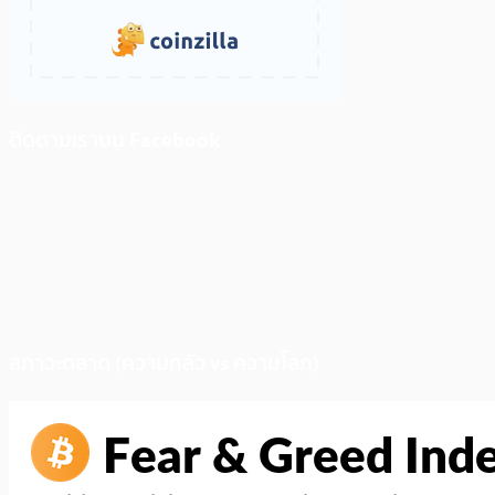
ติดตามเราบน Facebook
สภาวะตลาด (ความกลัว vs ความโลภ)