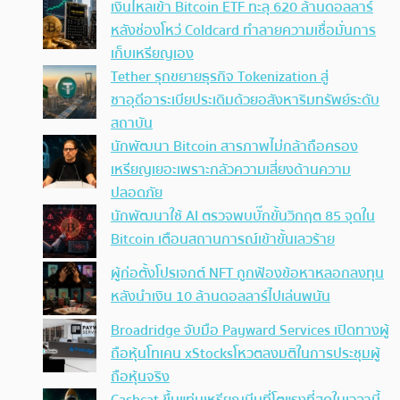
เงินไหลเข้า Bitcoin ETF ทะลุ 620 ล้านดอลลาร์
หลังช่องโหว่ Coldcard ทำลายความเชื่อมั่นการ
เก็บเหรียญเอง
Tether รุกขยายธุรกิจ Tokenization สู่
ซาอุดีอาระเบียประเดิมด้วยอสังหาริมทรัพย์ระดับ
สถาบัน
นักพัฒนา Bitcoin สารภาพไม่กล้าถือครอง
เหรียญเยอะเพราะกลัวความเสี่ยงด้านความ
ปลอดภัย
นักพัฒนาใช้ AI ตรวจพบบั๊กขั้นวิกฤต 85 จุดใน
Bitcoin เตือนสถานการณ์เข้าขั้นเลวร้าย
ผู้ก่อตั้งโปรเจกต์ NFT ถูกฟ้องข้อหาหลอกลงทุน
หลังนำเงิน 10 ล้านดอลลาร์ไปเล่นพนัน
Broadridge จับมือ Payward Services เปิดทางผู้
ถือหุ้นโทเคน xStocksโหวตลงมติในการประชุมผู้
ถือหุ้นจริง