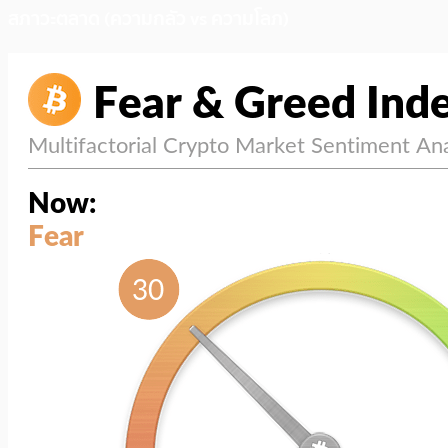
สภาวะตลาด (ความกลัว vs ความโลภ)