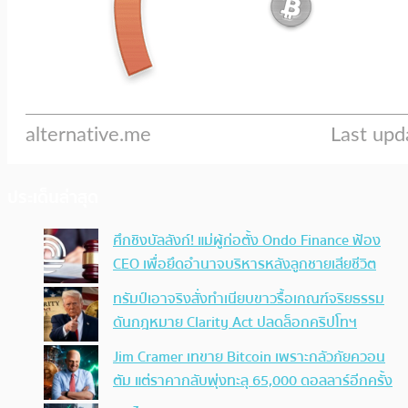
ประเด็นล่าสุด
ศึกชิงบัลลังก์! แม่ผู้ก่อตั้ง Ondo Finance ฟ้อง
CEO เพื่อยึดอำนาจบริหารหลังลูกชายเสียชีวิต
ทรัมป์เอาจริง สั่งทำเนียบขาวรื้อเกณฑ์จริยธรรม
ดันกฎหมาย Clarity Act ปลดล็อกคริปโทฯ
Jim Cramer เทขาย Bitcoin เพราะกลัวภัยควอน
ตัม แต่ราคากลับพุ่งทะลุ 65,000 ดอลลาร์อีกครั้ง