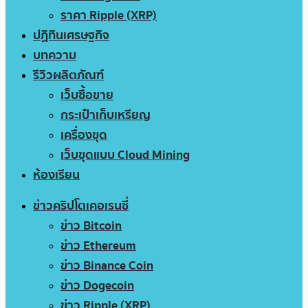
ราคา Ripple (XRP)
ปฏิทินเศรษฐกิจ
บทความ
รีวิวผลิตภัณฑ์
เว็บซื้อขาย
กระเป๋าเก็บเหรียญ
เครื่องขุด
เว็บขุดแบบ Cloud Mining
ห้องเรียน
ข่าวคริปโตเคอเรนซี่
ข่าว Bitcoin
ข่าว Ethereum
ข่าว Binance Coin
ข่าว Dogecoin
ข่าว Ripple (XRP)