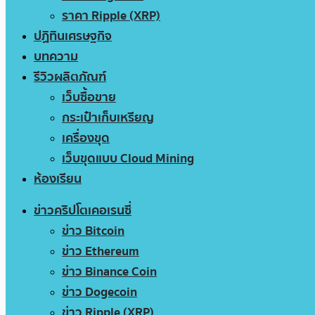
ราคา Ripple (XRP)
ปฏิทินเศรษฐกิจ
บทความ
รีวิวผลิตภัณฑ์
เว็บซื้อขาย
กระเป๋าเก็บเหรียญ
เครื่องขุด
เว็บขุดแบบ Cloud Mining
ห้องเรียน
ข่าวคริปโตเคอเรนซี่
ข่าว Bitcoin
ข่าว Ethereum
ข่าว Binance Coin
ข่าว Dogecoin
ข่าว Ripple (XRP)