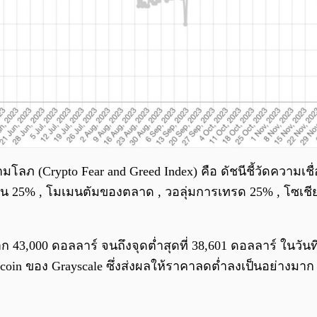
มโลภ (Crypto Fear and Greed Index) คือ ดัชนีชี้วัดความเ
5% , โมเมนตัมของตลาด , วอลุ่มการเทรด 25% , โซเชียลม
าก 43,000 ดอลลาร์ จนถึงจุดต่ำสุดที่ 38,601 ดอลลาร์ ในว
coin ของ Grayscale ซึ่งส่งผลให้ราคาลดต่ำลงเป็นอย่าง