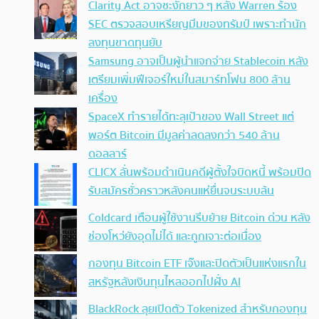
Clarity Act อาจชะงักยาว ๆ หลัง Warren ร้อง
SEC ตรวจสอบเหรียญมีมของทรัมป์ เพราะทำนัก
ลงทุนขาดทุนยับ
Samsung อาจเป็นผู้นำแจกจ่าย Stablecoin หลัง
เตรียมเพิ่มฟีเจอร์ใหม่ในสมาร์ทโฟน 800 ล้าน
เครื่อง
SpaceX ทำรายได้ทะลุเป้าของ Wall Street แต่
พอร์ต Bitcoin มีมูลค่าลดลงกว่า 540 ล้าน
ดอลลาร์
CLICX ลั่นพร้อมดำเนินคดีผู้ตั้งใจบิดหนี้ พร้อมปิด
รับสมัครชั่วคราวหลังคนแห่ยื่นจนระบบล้น
Coldcard เตือนผู้ใช้งานรีบย้าย Bitcoin ด่วน หลัง
ช่องโหว่ยังอุดไม่ได้ และถูกเจาะต่อเนื่อง
กองทุน Bitcoin ETF เจ๊งและปิดตัวเป็นแห่งแรกใน
สหรัฐหลังเงินทุนไหลออกไปฝั่ง AI
BlackRock ลุยเปิดตัว Tokenized สำหรับกองทุน