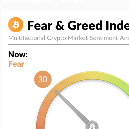
สภาวะตลาด (ความกลัว vs ความโลภ)