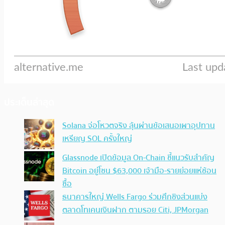
ประเด็นล่าสุด
Solana จ่อโหวตจริง ลุ้นผ่านข้อเสนอเผาอุปทาน
เหรียญ SOL ครั้งใหญ่
Glassnode เปิดข้อมูล On-Chain ชี้แนวรับสำคัญ
Bitcoin อยู่โซน $63,000 เจ้ามือ-รายย่อยแห่ช้อน
ซื้อ
ธนาคารใหญ่ Wells Fargo ร่วมศึกชิงส่วนแบ่ง
ตลาดโทเคนเงินฝาก ตามรอย Citi, JPMorgan