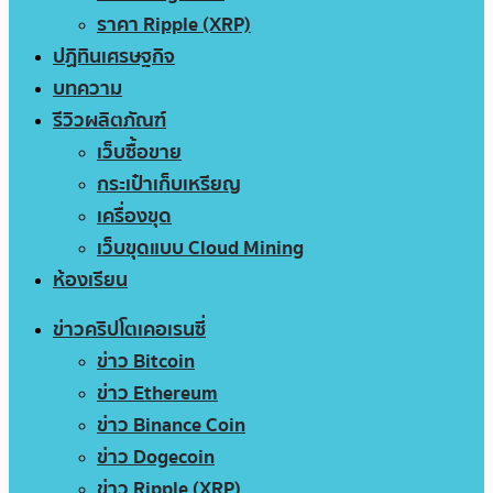
ราคา Ripple (XRP)
ปฏิทินเศรษฐกิจ
บทความ
รีวิวผลิตภัณฑ์
เว็บซื้อขาย
กระเป๋าเก็บเหรียญ
เครื่องขุด
เว็บขุดแบบ Cloud Mining
ห้องเรียน
ข่าวคริปโตเคอเรนซี่
ข่าว Bitcoin
ข่าว Ethereum
ข่าว Binance Coin
ข่าว Dogecoin
ข่าว Ripple (XRP)