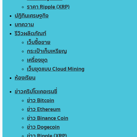
ราคา Ripple (XRP)
ปฏิทินเศรษฐกิจ
บทความ
รีวิวผลิตภัณฑ์
เว็บซื้อขาย
กระเป๋าเก็บเหรียญ
เครื่องขุด
เว็บขุดแบบ Cloud Mining
ห้องเรียน
ข่าวคริปโตเคอเรนซี่
ข่าว Bitcoin
ข่าว Ethereum
ข่าว Binance Coin
ข่าว Dogecoin
ข่าว Ripple (XRP)