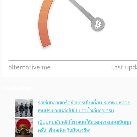
ประเด็นล่าสุด
รัสเซียทลายเครือข่ายคริปโตเถื่อน หลังพบหลอก
เงินประชาชนส่งไปเป็นท่อน้ำเลี้ยงยูเครน
ญี่ปุ่นคุมเข้มคริปโต เสนอให้ชะลอการถอนเงินทุก
ครั้ง เพื่อสกัดแก๊งมิจฉาชีพ