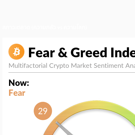
สภาวะตลาด (ความกลัว vs ความโลภ)