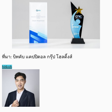
ที่มา: บิทคับ แคปปิตอล กรุ๊ป โฮลดิ้งส์
bitkub