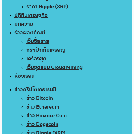
ราคา Ripple (XRP)
ปฏิทินเศรษฐกิจ
บทความ
รีวิวผลิตภัณฑ์
เว็บซื้อขาย
กระเป๋าเก็บเหรียญ
เครื่องขุด
เว็บขุดแบบ Cloud Mining
ห้องเรียน
ข่าวคริปโตเคอเรนซี่
ข่าว Bitcoin
ข่าว Ethereum
ข่าว Binance Coin
ข่าว Dogecoin
ข่าว Ripple (XRP)