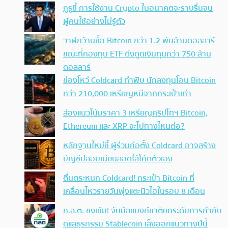
กูรูชี้ การใช้งาน Crypto ในอนาคตจะราบรื่นจน
ผู้คนใช้อย่างไม่รู้ตัว
วาฬกว้านซื้อ Bitcoin กว่า 1.2 พันล้านดอลลาร์
ขณะที่กองทุน ETF ดึงดูดเงินทุนกว่า 750 ล้าน
ดอลลาร์
ช่องโหว่ Coldcard ทำพิษ นักลงทุนโอน Bitcoin
กว่า 210,000 เหรียญหนีจากกระเป๋าเก่า
ส่องแนวโน้มราคา 3 เหรียญคริปโทฯ Bitcoin,
Ethereum และ XRP จะไปทางไหนต่อ?
หลักฐานใหม่ชี้ ผู้ร่วมก่อตั้ง Coldcard อาจสร้าง
บัญชีปลอมเนียนสอดไส้โค้ดตัวเอง
ตื่นตระหนก Coldcard! กระเป๋า Bitcoin ที่
เคลื่อนไหวรายวันพุ่งแตะนิวไฮในรอบ 8 เดือน
ก.ล.ต. ชงเข้ม! จับมือแบงก์ชาติยกระดับการกำกับ
ดูแลธุรกรรม Stablecoin เล็งออกแนวทางปีนี้