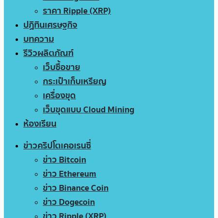
ราคา Ripple (XRP)
ปฏิทินเศรษฐกิจ
บทความ
รีวิวผลิตภัณฑ์
เว็บซื้อขาย
กระเป๋าเก็บเหรียญ
เครื่องขุด
เว็บขุดแบบ Cloud Mining
ห้องเรียน
ข่าวคริปโตเคอเรนซี่
ข่าว Bitcoin
ข่าว Ethereum
ข่าว Binance Coin
ข่าว Dogecoin
ข่าว Ripple (XRP)