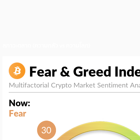
สภาวะตลาด (ความกลัว vs ความโลภ)