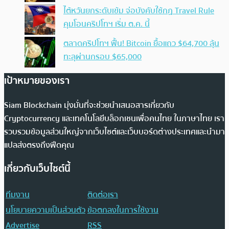
ไต้หวันยกระดับเข้ม จ่อบังคับใช้กฏ Travel Rule
คุมโอนคริปโทฯ เริ่ม ต.ค. นี้
ตลาดคริปโทฯ ฟื้น! Bitcoin ยื้อแถว $64,700 ลุ้น
ทะลุผ่านกรอบ $65,000
เป้าหมายของเรา
Siam Blockchain มุ่งมั่นที่จะช่วยนำเสนอสารเกี่ยวกับ
Cryptocurrency และเทคโนโลยีบล็อกเชนเพื่อคนไทย ในภาษาไทย เรา
รวบรวมข้อมูลส่วนใหญ่จากเว็บไซต์และเว็บบอร์ดต่างประเทศและนำมา
แปลส่งตรงถึงฟีดคุณ
เกี่ยวกับเว็บไซต์นี้
ทีมงาน
ติดต่อเรา
นโยบายความเป็นส่วนตัว
ข้อตกลงในการใช้งาน
Advertise
RSS