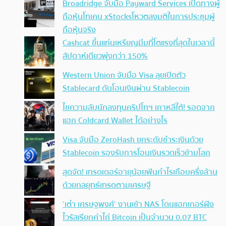
Broadridge จับมือ Payward Services เปิดทางผู้
ถือหุ้นโทเคน xStocksโหวตลงมติในการประชุมผู้
ถือหุ้นจริง
Cashcat ขึ้นแท่นเหรียญมีมที่โตแรงที่สุดในเวลานี้
สัปดาห์เดียวพุ่งกว่า 150%
Western Union จับมือ Visa ลุยเปิดตัว
Stablecard ดันโอนเงินผ่าน Stablecoin
ไขความลับนักลงทุนคริปโทฯ เกาหลีใต้! รอดจาก
แฮก Coldcard Wallet ได้อย่างไร
Visa จับมือ ZeroHash ยกระดับชำระเงินด้วย
Stablecoin รองรับการโอนเงินรวดเร็วข้ามโลก
สุดจัด! เทรดเดอร์อายุน้อยฟันกำไรเกือบครึ่งล้าน
ด้วยกลยุทธ์เทรดตามเศรษฐี
‘เต๋า เศรษฐพงศ์’ งานเข้า NAS โดนแฮกเกอร์ฝัง
ไวรัสเรียกค่าไถ่ Bitcoin เป็นจำนวน 0.07 BTC