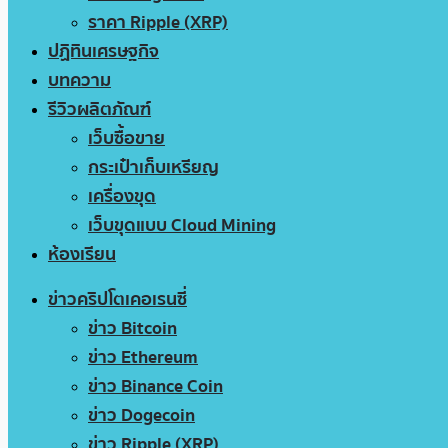
ราคา Ripple (XRP)
ปฏิทินเศรษฐกิจ
บทความ
รีวิวผลิตภัณฑ์
เว็บซื้อขาย
กระเป๋าเก็บเหรียญ
เครื่องขุด
เว็บขุดแบบ Cloud Mining
ห้องเรียน
ข่าวคริปโตเคอเรนซี่
ข่าว Bitcoin
ข่าว Ethereum
ข่าว Binance Coin
ข่าว Dogecoin
ข่าว Ripple (XRP)