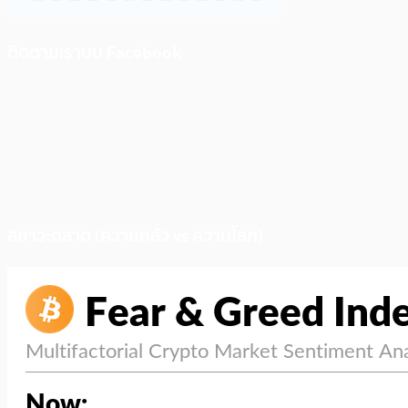
ติดตามเราบน Facebook
สภาวะตลาด (ความกลัว vs ความโลภ)