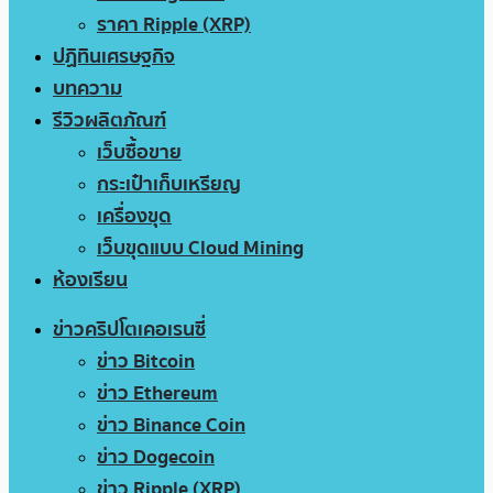
ราคา Ripple (XRP)
ปฏิทินเศรษฐกิจ
บทความ
รีวิวผลิตภัณฑ์
เว็บซื้อขาย
กระเป๋าเก็บเหรียญ
เครื่องขุด
เว็บขุดแบบ Cloud Mining
ห้องเรียน
ข่าวคริปโตเคอเรนซี่
ข่าว Bitcoin
ข่าว Ethereum
ข่าว Binance Coin
ข่าว Dogecoin
ข่าว Ripple (XRP)