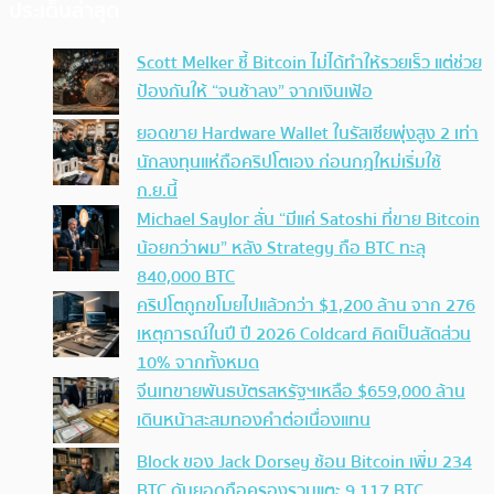
ประเด็นล่าสุด
Scott Melker ชี้ Bitcoin ไม่ได้ทำให้รวยเร็ว แต่ช่วย
ป้องกันให้ “จนช้าลง” จากเงินเฟ้อ
ยอดขาย Hardware Wallet ในรัสเซียพุ่งสูง 2 เท่า
นักลงทุนแห่ถือคริปโตเอง ก่อนกฎใหม่เริ่มใช้
ก.ย.นี้
Michael Saylor ลั่น “มีแค่ Satoshi ที่ขาย Bitcoin
น้อยกว่าผม” หลัง Strategy ถือ BTC ทะลุ
840,000 BTC
คริปโตถูกขโมยไปแล้วกว่า $1,200 ล้าน จาก 276
เหตุการณ์ในปี ปี 2026 Coldcard คิดเป็นสัดส่วน
10% จากทั้งหมด
จีนเทขายพันธบัตรสหรัฐฯเหลือ $659,000 ล้าน
เดินหน้าสะสมทองคำต่อเนื่องแทน
Block ของ Jack Dorsey ช้อน Bitcoin เพิ่ม 234
BTC ดันยอดถือครองรวมแตะ 9,117 BTC