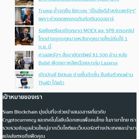
Trump ย้ำจุดยืน Bitcoin “เป็นสิ่งดีสำหรับสหรัฐฯ”
เพราะช่วยลดแรงกดดันต่อเงินดอลลาร์
รัสเซียเตรียมเปิดตลาด MOEX และ SPB เทรดคริป
โตอย่างถูกกฎหมายหลังกฎหมายใหม่เริ่มใช้ 1
ก.ย. นี้
ศาลสหรัฐฯ สั่งอายัดทรัพย์ $1,500 ล้าน หลัง
Bybit ฟ้องเกาหลีเหนือและกลุ่ม Lazarus
เปิดบัญชี Bitkub ง่ายขึ้นอีกขั้น ยืนยันตัวตนผ่าน
ThaID ได้แล้ว
เป้าหมายของเรา
Siam Blockchain มุ่งมั่นที่จะช่วยนำเสนอสารเกี่ยวกับ
Cryptocurrency และเทคโนโลยีบล็อกเชนเพื่อคนไทย ในภาษาไทย เรา
รวบรวมข้อมูลส่วนใหญ่จากเว็บไซต์และเว็บบอร์ดต่างประเทศและนำมา
แปลส่งตรงถึงฟีดคุณ