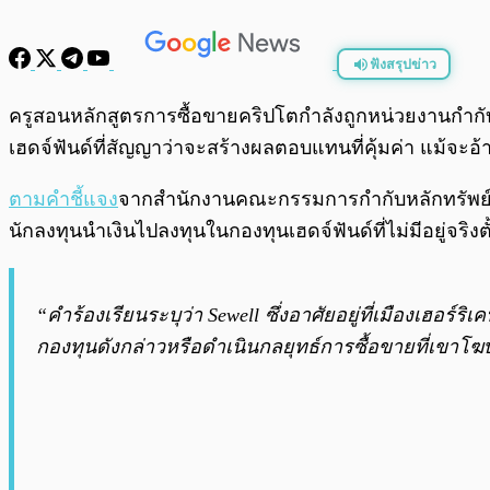
ฟังสรุปข่าว
พร้อมเล่น
ครูสอนหลักสูตรการซื้อขายคริปโตกำลังถูกหน่วยงานกำกั
เฮดจ์ฟันด์ที่สัญญาว่าจะสร้างผลตอบแทนที่คุ้มค่า แม้จะ
ตามคำชี้แจง
จากสำนักงานคณะกรรมการกำกับหลักทรัพย์และต
นักลงทุนนำเงินไปลงทุนในกองทุนเฮดจ์ฟันด์ที่ไม่มีอยู่จริงตั
“คำร้องเรียนระบุว่า Sewell ซึ่งอาศัยอยู่ที่เมืองเฮอร์
กองทุนดังกล่าวหรือดำเนินกลยุทธ์การซื้อขายที่เขาโฆ