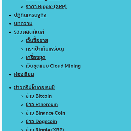
ราคา Ripple (XRP)
ปฏิทินเศรษฐกิจ
บทความ
รีวิวผลิตภัณฑ์
เว็บซื้อขาย
กระเป๋าเก็บเหรียญ
เครื่องขุด
เว็บขุดแบบ Cloud Mining
ห้องเรียน
ข่าวคริปโตเคอเรนซี่
ข่าว Bitcoin
ข่าว Ethereum
ข่าว Binance Coin
ข่าว Dogecoin
ข่าว Ripple (XRP)