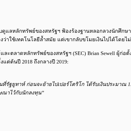
บดูแลหลักทรัพย์ของสหรัฐฯ ฟ้องร้องฐานหลอกลวงนักศึกษา 
อ้างว่าใช้เทคโนโลยีล้ำสมัย แต่เขากลับขโมยเงินไปได้โดยไ
ลาดหลักทรัพย์ของสหรัฐฯ (SEC) Brian Sewell ผู้ก่อตั้ง 
้งแต่ต้นปี 2018 ถึงกลางปี 2019:
ริเคนที่รัฐยูทาห์ ก่อนจะย้ายไปเปอร์โตริโก ได้รับเงินประมา
ษณาไว้กับนักลงทุน”