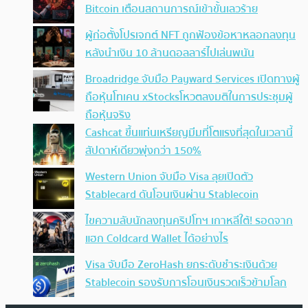
Bitcoin เตือนสถานการณ์เข้าขั้นเลวร้าย
ผู้ก่อตั้งโปรเจกต์ NFT ถูกฟ้องข้อหาหลอกลงทุน
หลังนำเงิน 10 ล้านดอลลาร์ไปเล่นพนัน
Broadridge จับมือ Payward Services เปิดทางผู้
ถือหุ้นโทเคน xStocksโหวตลงมติในการประชุมผู้
ถือหุ้นจริง
Cashcat ขึ้นแท่นเหรียญมีมที่โตแรงที่สุดในเวลานี้
สัปดาห์เดียวพุ่งกว่า 150%
Western Union จับมือ Visa ลุยเปิดตัว
Stablecard ดันโอนเงินผ่าน Stablecoin
ไขความลับนักลงทุนคริปโทฯ เกาหลีใต้! รอดจาก
แฮก Coldcard Wallet ได้อย่างไร
Visa จับมือ ZeroHash ยกระดับชำระเงินด้วย
Stablecoin รองรับการโอนเงินรวดเร็วข้ามโลก