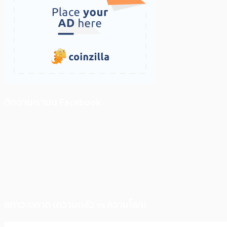
ติดตามเราบน Facebook
สภาวะตลาด (ความกลัว vs ความโลภ)