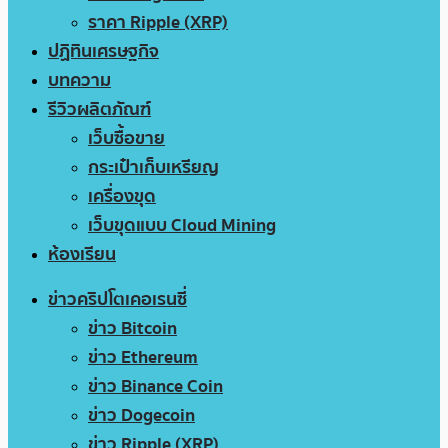
ราคา Ripple (XRP)
ปฏิทินเศรษฐกิจ
บทความ
รีวิวผลิตภัณฑ์
เว็บซื้อขาย
กระเป๋าเก็บเหรียญ
เครื่องขุด
เว็บขุดแบบ Cloud Mining
ห้องเรียน
ข่าวคริปโตเคอเรนซี่
ข่าว Bitcoin
ข่าว Ethereum
ข่าว Binance Coin
ข่าว Dogecoin
ข่าว Ripple (XRP)