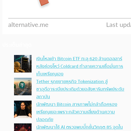
ประเด็นล่าสุด
เงินไหลเข้า Bitcoin ETF ทะลุ 620 ล้านดอลลาร์
หลังช่องโหว่ Coldcard ทำลายความเชื่อมั่นการ
เก็บเหรียญเอง
Tether รุกขยายธุรกิจ Tokenization สู่
ซาอุดีอาระเบียประเดิมด้วยอสังหาริมทรัพย์ระดับ
สถาบัน
นักพัฒนา Bitcoin สารภาพไม่กล้าถือครอง
เหรียญเยอะเพราะกลัวความเสี่ยงด้านความ
ปลอดภัย
นักพัฒนาใช้ AI ตรวจพบบั๊กขั้นวิกฤต 85 จุดใน