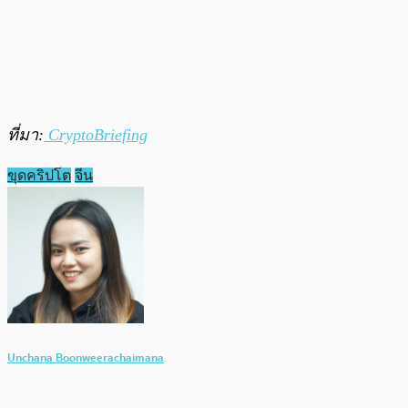
ที่มา:
CryptoBriefing
ขุดคริปโต
จีน
Unchana Boonweerachaimana