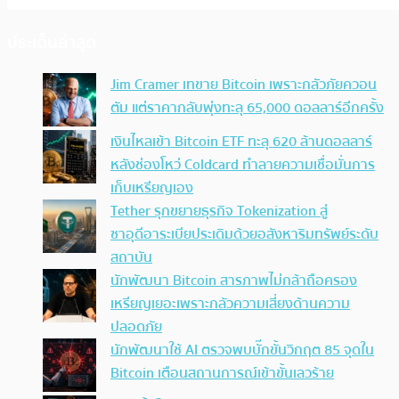
ประเด็นล่าสุด
Jim Cramer เทขาย Bitcoin เพราะกลัวภัยควอน
ตัม แต่ราคากลับพุ่งทะลุ 65,000 ดอลลาร์อีกครั้ง
เงินไหลเข้า Bitcoin ETF ทะลุ 620 ล้านดอลลาร์
หลังช่องโหว่ Coldcard ทำลายความเชื่อมั่นการ
เก็บเหรียญเอง
Tether รุกขยายธุรกิจ Tokenization สู่
ซาอุดีอาระเบียประเดิมด้วยอสังหาริมทรัพย์ระดับ
สถาบัน
นักพัฒนา Bitcoin สารภาพไม่กล้าถือครอง
เหรียญเยอะเพราะกลัวความเสี่ยงด้านความ
ปลอดภัย
นักพัฒนาใช้ AI ตรวจพบบั๊กขั้นวิกฤต 85 จุดใน
Bitcoin เตือนสถานการณ์เข้าขั้นเลวร้าย