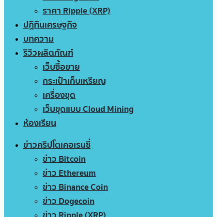
ราคา Ripple (XRP)
ปฏิทินเศรษฐกิจ
บทความ
รีวิวผลิตภัณฑ์
เว็บซื้อขาย
กระเป๋าเก็บเหรียญ
เครื่องขุด
เว็บขุดแบบ Cloud Mining
ห้องเรียน
ข่าวคริปโตเคอเรนซี่
ข่าว Bitcoin
ข่าว Ethereum
ข่าว Binance Coin
ข่าว Dogecoin
ข่าว Ripple (XRP)