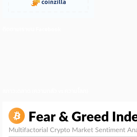
ติดตามเราบน Facebook
สภาวะตลาด (ความกลัว vs ความโลภ)