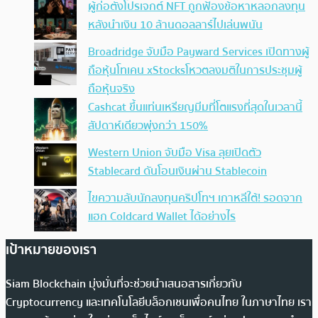
ผู้ก่อตั้งโปรเจกต์ NFT ถูกฟ้องข้อหาหลอกลงทุน
หลังนำเงิน 10 ล้านดอลลาร์ไปเล่นพนัน
Broadridge จับมือ Payward Services เปิดทางผู้
ถือหุ้นโทเคน xStocksโหวตลงมติในการประชุมผู้
ถือหุ้นจริง
Cashcat ขึ้นแท่นเหรียญมีมที่โตแรงที่สุดในเวลานี้
สัปดาห์เดียวพุ่งกว่า 150%
Western Union จับมือ Visa ลุยเปิดตัว
Stablecard ดันโอนเงินผ่าน Stablecoin
ไขความลับนักลงทุนคริปโทฯ เกาหลีใต้! รอดจาก
แฮก Coldcard Wallet ได้อย่างไร
เป้าหมายของเรา
Siam Blockchain มุ่งมั่นที่จะช่วยนำเสนอสารเกี่ยวกับ
Cryptocurrency และเทคโนโลยีบล็อกเชนเพื่อคนไทย ในภาษาไทย เรา