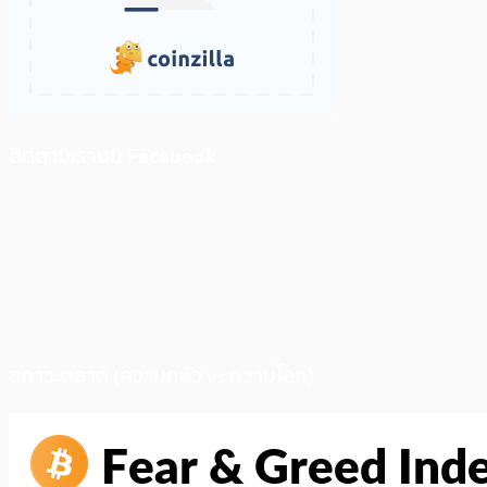
ติดตามเราบน Facebook
สภาวะตลาด (ความกลัว vs ความโลภ)