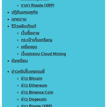
ราคา Ripple (XRP)
ปฏิทินเศรษฐกิจ
บทความ
รีวิวผลิตภัณฑ์
เว็บซื้อขาย
กระเป๋าเก็บเหรียญ
เครื่องขุด
เว็บขุดแบบ Cloud Mining
ห้องเรียน
ข่าวคริปโตเคอเรนซี่
ข่าว Bitcoin
ข่าว Ethereum
ข่าว Binance Coin
ข่าว Dogecoin
ข่าว Ripple (XRP)