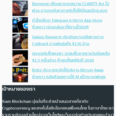
Bernstein เตือนหากกฎหมาย CLARITY Act ไม่
ผ่าน อาจกดดันราคาคริปโตให้ดิ่งลงอีกระลอก
ทั่วโลกช็อก Telegram หายจาก App Store
ชั่วคราว ก่อนกลับมาใช้งานได้ปกติ
Galaxy Research ประเมินความเสียหายจาก
Coldcard อาจพุ่งสูงถึง $130 ล้าน
ตลาดคริปโตซบเซา วอลุ่มซื้อขายรายวันดิ่งเหลือ
$1.5 หมื่นล้าน ต่ำสุดตั้งแต่ต้นปี 2026
Boltz ประกาศระงับให้บริการ Bitcoin Swap
ชั่วคราว หลังตัวเลขการใช้ AI แฮ็กระบบพุ่งสูง
เป้าหมายของเรา
Siam Blockchain มุ่งมั่นที่จะช่วยนำเสนอสารเกี่ยวกับ
Cryptocurrency และเทคโนโลยีบล็อกเชนเพื่อคนไทย ในภาษาไทย เรา
รวบรวมข้อมูลส่วนใหญ่จากเว็บไซต์และเว็บบอร์ดต่างประเทศและนำมา