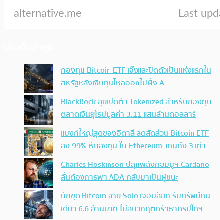
ประเด็นล่าสุด
กองทุน Bitcoin ETF เจ๊งและปิดตัวเป็นแห่งแรกใน
สหรัฐหลังเงินทุนไหลออกไปฝั่ง AI
BlackRock ลุยเปิดตัว Tokenized สำหรับกองทุน
ตลาดเงินยุโรปมูลค่า 3.11 แสนล้านดอลลาร์
แบงก์ใหญ่สุดของอิตาลี ลดสัดส่วน Bitcoin ETF
ลง 99% หันลงทุน ใน Ethereum แทนถึง 3 เท่า
Charles Hoskinson ปลุกพลังคอมมูฯ Cardano
ลั่นต้องการพา ADA กลับมาเป็นผู้ชนะ
นักขุด Bitcoin สาย Solo เจอบล็อก รับทรัพย์คน
เดียว 6.6 ล้านบาท ไม่สนวิกฤตศรัทธาคริปโทฯ