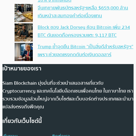
จีนเทขายพันธบัตรสหรัฐฯเหลือ $659,000 ล้าน
เดินหน้าสะสมทองคำต่อเนื่องแทน
Block ของ Jack Dorsey ช้อน Bitcoin เพิ่ม 234
BTC ดันยอดถือครองรวมแตะ 9,117 BTC
Trump ย้ำจุดยืน Bitcoin “เป็นสิ่งดีสำหรับสหรัฐฯ”
เพราะช่วยลดแรงกดดันต่อเงินดอลลาร์
เป้าหมายของเรา
Siam Blockchain มุ่งมั่นที่จะช่วยนำเสนอสารเกี่ยวกับ
Cryptocurrency และเทคโนโลยีบล็อกเชนเพื่อคนไทย ในภาษาไทย เรา
รวบรวมข้อมูลส่วนใหญ่จากเว็บไซต์และเว็บบอร์ดต่างประเทศและนำมา
แปลส่งตรงถึงฟีดคุณ
เกี่ยวกับเว็บไซต์นี้