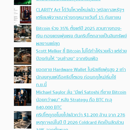
CLARITY Act ได้วันโหวตใหม่แล้ว วุฒิสภาสหรัฐฯ
เตรียมพิจารณาร่างกฎหมายวันที่ 15 กันยายน
Bitcoin ร่วง 35% ตั้งแต่ปี 2025 สวนทางทอง-
เงิน-ทองแดงพุ่งแรง ดันคริปโตกลายเป็นสินทรัพย์
ผลงานแย่สุด
Scott Melker ชี้ Bitcoin ไม่ได้ทำให้รวยเร็ว แต่ช่วย
ป้องกันให้ “จนช้าลง” จากเงินเฟ้อ
ยอดขาย Hardware Wallet ในรัสเซียพุ่งสูง 2 เท่า
นักลงทุนแห่ถือคริปโตเอง ก่อนกฎใหม่เริ่มใช้
ก.ย.นี้
Michael Saylor ลั่น “มีแค่ Satoshi ที่ขาย Bitcoin
น้อยกว่าผม” หลัง Strategy ถือ BTC ทะลุ
840,000 BTC
คริปโตถูกขโมยไปแล้วกว่า $1,200 ล้าน จาก 276
เหตุการณ์ในปี ปี 2026 Coldcard คิดเป็นสัดส่วน
10% จากทั้งหมด