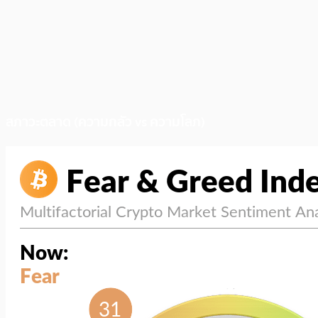
สภาวะตลาด (ความกลัว vs ความโลภ)