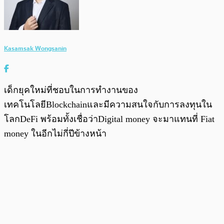
Kasamsak Wongsanin
เด็กยุคใหม่ที่ชอบในการทำงานของ
เทคโนโลยีBlockchainและมีความสนใจกับการลงทุนใน
โลกDeFi พร้อมทั้งเชื่อว่าDigital money จะมาแทนที่ Fiat
money ในอีกไม่กี่ปีข้างหน้า