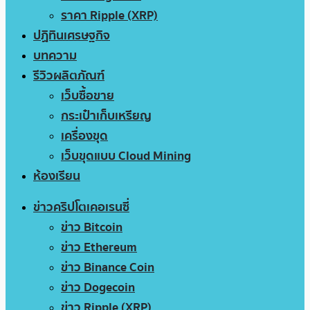
ราคา Ripple (XRP)
ปฏิทินเศรษฐกิจ
บทความ
รีวิวผลิตภัณฑ์
เว็บซื้อขาย
กระเป๋าเก็บเหรียญ
เครื่องขุด
เว็บขุดแบบ Cloud Mining
ห้องเรียน
ข่าวคริปโตเคอเรนซี่
ข่าว Bitcoin
ข่าว Ethereum
ข่าว Binance Coin
ข่าว Dogecoin
ข่าว Ripple (XRP)