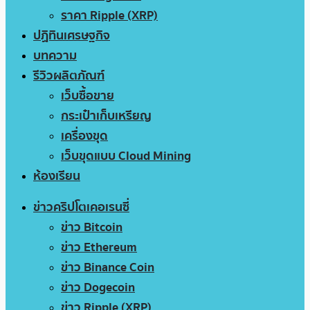
ราคา Ripple (XRP)
ปฏิทินเศรษฐกิจ
บทความ
รีวิวผลิตภัณฑ์
เว็บซื้อขาย
กระเป๋าเก็บเหรียญ
เครื่องขุด
เว็บขุดแบบ Cloud Mining
ห้องเรียน
ข่าวคริปโตเคอเรนซี่
ข่าว Bitcoin
ข่าว Ethereum
ข่าว Binance Coin
ข่าว Dogecoin
ข่าว Ripple (XRP)