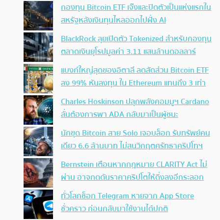
กองทุน Bitcoin ETF เจ๊งและปิดตัวเป็นแห่งแรกใน
สหรัฐหลังเงินทุนไหลออกไปฝั่ง AI
BlackRock ลุยเปิดตัว Tokenized สำหรับกองทุน
ตลาดเงินยุโรปมูลค่า 3.11 แสนล้านดอลลาร์
แบงก์ใหญ่สุดของอิตาลี ลดสัดส่วน Bitcoin ETF
ลง 99% หันลงทุน ใน Ethereum แทนถึง 3 เท่า
Charles Hoskinson ปลุกพลังคอมมูฯ Cardano
ลั่นต้องการพา ADA กลับมาเป็นผู้ชนะ
นักขุด Bitcoin สาย Solo เจอบล็อก รับทรัพย์คน
เดียว 6.6 ล้านบาท ไม่สนวิกฤตศรัทธาคริปโทฯ
Bernstein เตือนหากกฎหมาย CLARITY Act ไม่
ผ่าน อาจกดดันราคาคริปโตให้ดิ่งลงอีกระลอก
ทั่วโลกช็อก Telegram หายจาก App Store
ชั่วคราว ก่อนกลับมาใช้งานได้ปกติ