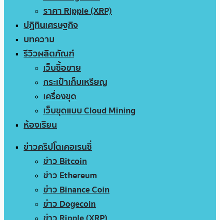
ราคา Ripple (XRP)
ปฏิทินเศรษฐกิจ
บทความ
รีวิวผลิตภัณฑ์
เว็บซื้อขาย
กระเป๋าเก็บเหรียญ
เครื่องขุด
เว็บขุดแบบ Cloud Mining
ห้องเรียน
ข่าวคริปโตเคอเรนซี่
ข่าว Bitcoin
ข่าว Ethereum
ข่าว Binance Coin
ข่าว Dogecoin
ข่าว Ripple (XRP)