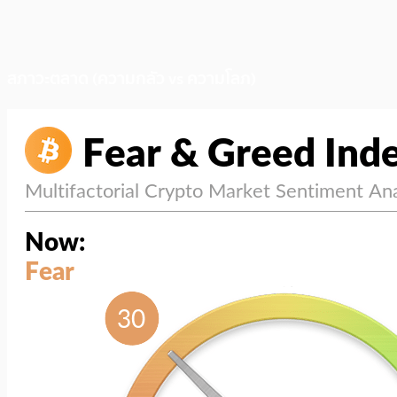
สภาวะตลาด (ความกลัว vs ความโลภ)