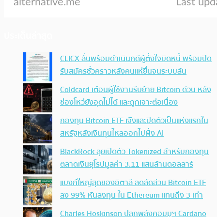
ประเด็นล่าสุด
CLICX ลั่นพร้อมดำเนินคดีผู้ตั้งใจบิดหนี้ พร้อมปิด
รับสมัครชั่วคราวหลังคนแห่ยื่นจนระบบล้น
Coldcard เตือนผู้ใช้งานรีบย้าย Bitcoin ด่วน หลัง
ช่องโหว่ยังอุดไม่ได้ และถูกเจาะต่อเนื่อง
กองทุน Bitcoin ETF เจ๊งและปิดตัวเป็นแห่งแรกใน
สหรัฐหลังเงินทุนไหลออกไปฝั่ง AI
BlackRock ลุยเปิดตัว Tokenized สำหรับกองทุน
ตลาดเงินยุโรปมูลค่า 3.11 แสนล้านดอลลาร์
แบงก์ใหญ่สุดของอิตาลี ลดสัดส่วน Bitcoin ETF
ลง 99% หันลงทุน ใน Ethereum แทนถึง 3 เท่า
Charles Hoskinson ปลุกพลังคอมมูฯ Cardano