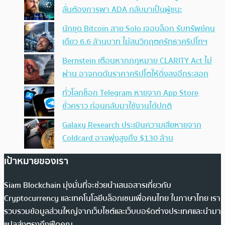
ลั่นต้องการพา ADA กลับมาเป็นผู้ชนะ
นักขุด Bitcoin สาย Solo เจอบล็อก รับทรัพย์คน
เดียว 6.6 ล้านบาท ไม่สนวิกฤตศรัทธาคริปโทฯ
Bernstein เตือนหากกฎหมาย CLARITY Act ไม่
ผ่าน อาจกดดันราคาคริปโตให้ดิ่งลงอีกระลอก
ทั่วโลกช็อก Telegram หายจาก App Store
ชั่วคราว ก่อนกลับมาใช้งานได้ปกติ
Galaxy Research ประเมินความเสียหายจาก
Coldcard อาจพุ่งสูงถึง $130 ล้าน
เป้าหมายของเรา
Siam Blockchain มุ่งมั่นที่จะช่วยนำเสนอสารเกี่ยวกับ
Cryptocurrency และเทคโนโลยีบล็อกเชนเพื่อคนไทย ในภาษาไทย เรา
รวบรวมข้อมูลส่วนใหญ่จากเว็บไซต์และเว็บบอร์ดต่างประเทศและนำมา
แปลส่งตรงถึงฟีดคุณ