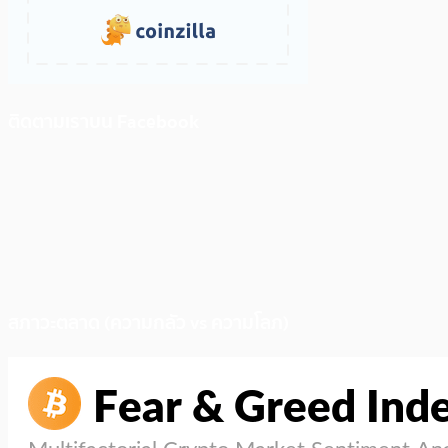
ติดตามเราบน Facebook
สภาวะตลาด (ความกลัว vs ความโลภ)