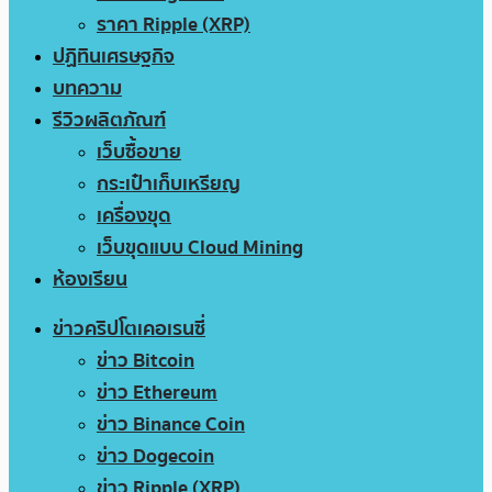
ราคา Ripple (XRP)
ปฏิทินเศรษฐกิจ
บทความ
รีวิวผลิตภัณฑ์
เว็บซื้อขาย
กระเป๋าเก็บเหรียญ
เครื่องขุด
เว็บขุดแบบ Cloud Mining
ห้องเรียน
ข่าวคริปโตเคอเรนซี่
ข่าว Bitcoin
ข่าว Ethereum
ข่าว Binance Coin
ข่าว Dogecoin
ข่าว Ripple (XRP)