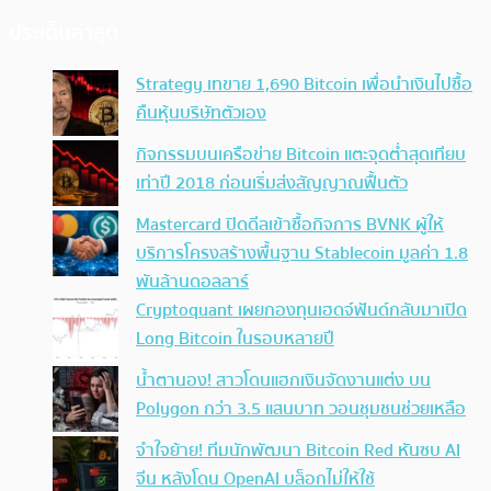
ประเด็นล่าสุด
Strategy เทขาย 1,690 Bitcoin เพื่อนำเงินไปซื้อ
คืนหุ้นบริษัทตัวเอง
กิจกรรมบนเครือข่าย Bitcoin แตะจุดต่ำสุดเทียบ
เท่าปี 2018 ก่อนเริ่มส่งสัญญาณฟื้นตัว
Mastercard ปิดดีลเข้าซื้อกิจการ BVNK ผู้ให้
บริการโครงสร้างพื้นฐาน Stablecoin มูลค่า 1.8
พันล้านดอลลาร์
Cryptoquant เผยกองทุนเฮดจ์ฟันด์กลับมาเปิด
Long Bitcoin ในรอบหลายปี
น้ำตานอง! สาวโดนแฮกเงินจัดงานแต่ง บน
Polygon กว่า 3.5 แสนบาท วอนชุมชนช่วยเหลือ
จำใจย้าย! ทีมนักพัฒนา Bitcoin Red หันซบ AI
จีน หลังโดน OpenAI บล็อกไม่ให้ใช้