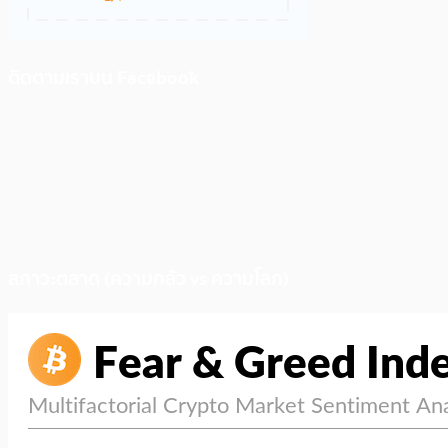
ติดตามเราบน Facebook
สภาวะตลาด (ความกลัว vs ความโลภ)