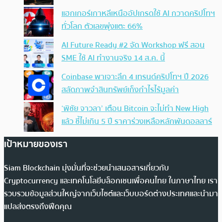
แฮกเกอร์เกาหลีเหนืออัปเกรดใช้ AI กวาดคริปโทฯ
ทั่วโลก ตัวเลขพุ่งแตะ 66%
AI Future Ready #2 จัด Workshop ฟรี สอน
SME ใช้ AI ทำงานจริง 14 ส.ค. นี้
Coinbase พาเจาะลึก 4 เทรนด์คริปโทฯ ปี 2026
สลัดภาพจำสินทรัพย์เก็งกำไรไร้มูลค่า
‘พิชัย จาวลา’ เตือน Bitcoin จะไม่ทำ New High
แล้ว ชี้ไม่เกิน 5 ปี ราคาร่วงเหลือหลักพันดอลลาร์
เป้าหมายของเรา
Siam Blockchain มุ่งมั่นที่จะช่วยนำเสนอสารเกี่ยวกับ
Cryptocurrency และเทคโนโลยีบล็อกเชนเพื่อคนไทย ในภาษาไทย เรา
รวบรวมข้อมูลส่วนใหญ่จากเว็บไซต์และเว็บบอร์ดต่างประเทศและนำมา
แปลส่งตรงถึงฟีดคุณ