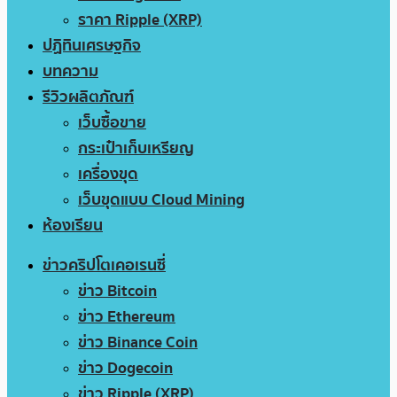
ราคา Ripple (XRP)
ปฏิทินเศรษฐกิจ
บทความ
รีวิวผลิตภัณฑ์
เว็บซื้อขาย
กระเป๋าเก็บเหรียญ
เครื่องขุด
เว็บขุดแบบ Cloud Mining
ห้องเรียน
ข่าวคริปโตเคอเรนซี่
ข่าว Bitcoin
ข่าว Ethereum
ข่าว Binance Coin
ข่าว Dogecoin
ข่าว Ripple (XRP)