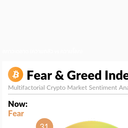
สภาวะตลาด (ความกลัว vs ความโลภ)