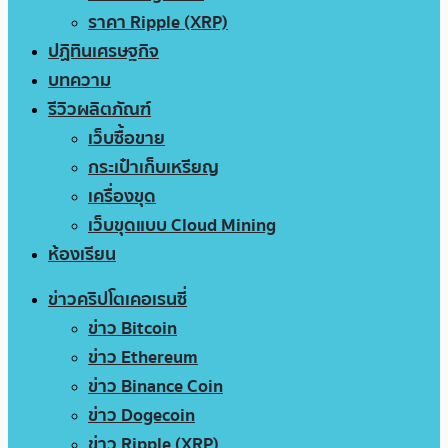
ราคา Ripple (XRP)
ปฏิทินเศรษฐกิจ
บทความ
รีวิวผลิตภัณฑ์
เว็บซื้อขาย
กระเป๋าเก็บเหรียญ
เครื่องขุด
เว็บขุดแบบ Cloud Mining
ห้องเรียน
ข่าวคริปโตเคอเรนซี่
ข่าว Bitcoin
ข่าว Ethereum
ข่าว Binance Coin
ข่าว Dogecoin
ข่าว Ripple (XRP)