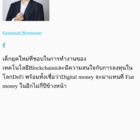
Kasamsak Wongsanin
เด็กยุคใหม่ที่ชอบในการทำงานของ
เทคโนโลยีBlockchainและมีความสนใจกับการลงทุนใน
โลกDeFi พร้อมทั้งเชื่อว่าDigital money จะมาแทนที่ Fiat
money ในอีกไม่กี่ปีข้างหน้า