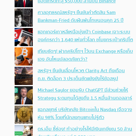
ยอดเทรดทะลุ $50,000 ล้านบน Binance
ศาลอุทธรณ์สหรัฐฯ ยืนยันคำตัดสิน Sam
Bankman-Fried ดับฝันพ้นโทษนอนคุก 25 ปี
แฮกเกอร์เกาหลีเหนือมุ่งเป้า Coinbase เจาะระบบ
องค์กรกว่า 1,640 แห่งทั่วโลก ขโมยกระเป๋าคริปโต
เทียบชัดๆ! ฝากคริปโทฯ ไว้บน Exchange หรือเก็บ
เอง อันไหนปลอดภัยกว่า?
สหรัฐฯ ยืนยันเลื่อนโหวต Clarity Act ถึงเดือน
ก.ย. ติดล็อก 3 ประเด็นขัดแย้งยังไร้ข้อสรุป
Michael Saylor ยอมรับ ChatGPT มีส่วนช่วยให้
Strategy ระดมทุนได้สูงถึง 1.5 หมื่นล้านดอลลาร์
แฉกลยุทธ์ บริษัทคลัง Bitcoinใน Nasdaq เจือจาง
หุ้น 98% โดยที่นักลงทุนแทบไม่รู้ตัว
ดร.เอ็ม ชี้ช่อง! ทำอย่างไรให้มีเงินเกษียณ 50 ล้าน