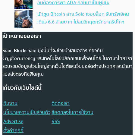
ลั่นต้องการพา ADA กลับมาเป็นผู้ชนะ
นักขุด Bitcoin สาย Solo เจอบล็อก รับทรัพย์คน
เดียว 6.6 ล้านบาท ไม่สนวิกฤตศรัทธาคริปโทฯ
เป้าหมายของเรา
Siam Blockchain มุ่งมั่นที่จะช่วยนำเสนอสารเกี่ยวกับ
Cryptocurrency และเทคโนโลยีบล็อกเชนเพื่อคนไทย ในภาษาไทย เรา
รวบรวมข้อมูลส่วนใหญ่จากเว็บไซต์และเว็บบอร์ดต่างประเทศและนำมา
แปลส่งตรงถึงฟีดคุณ
เกี่ยวกับเว็บไซต์นี้
ทีมงาน
ติดต่อเรา
นโยบายความเป็นส่วนตัว
ข้อตกลงในการใช้งาน
Advertise
RSS
ตั้งค่าคุกกี้