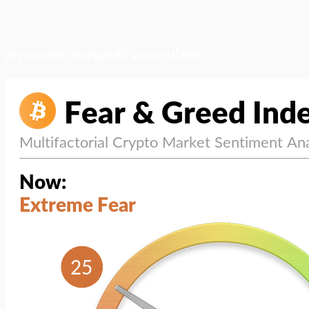
สภาวะตลาด (ความกลัว vs ความโลภ)