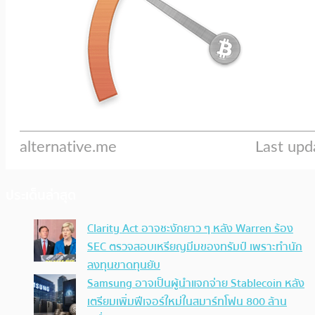
ประเด็นล่าสุด
Clarity Act อาจชะงักยาว ๆ หลัง Warren ร้อง
SEC ตรวจสอบเหรียญมีมของทรัมป์ เพราะทำนัก
ลงทุนขาดทุนยับ
Samsung อาจเป็นผู้นำแจกจ่าย Stablecoin หลัง
เตรียมเพิ่มฟีเจอร์ใหม่ในสมาร์ทโฟน 800 ล้าน