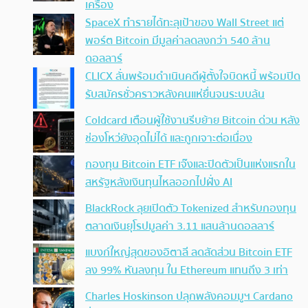
เครื่อง
SpaceX ทำรายได้ทะลุเป้าของ Wall Street แต่
พอร์ต Bitcoin มีมูลค่าลดลงกว่า 540 ล้าน
ดอลลาร์
CLICX ลั่นพร้อมดำเนินคดีผู้ตั้งใจบิดหนี้ พร้อมปิด
รับสมัครชั่วคราวหลังคนแห่ยื่นจนระบบล้น
Coldcard เตือนผู้ใช้งานรีบย้าย Bitcoin ด่วน หลัง
ช่องโหว่ยังอุดไม่ได้ และถูกเจาะต่อเนื่อง
กองทุน Bitcoin ETF เจ๊งและปิดตัวเป็นแห่งแรกใน
สหรัฐหลังเงินทุนไหลออกไปฝั่ง AI
BlackRock ลุยเปิดตัว Tokenized สำหรับกองทุน
ตลาดเงินยุโรปมูลค่า 3.11 แสนล้านดอลลาร์
แบงก์ใหญ่สุดของอิตาลี ลดสัดส่วน Bitcoin ETF
ลง 99% หันลงทุน ใน Ethereum แทนถึง 3 เท่า
Charles Hoskinson ปลุกพลังคอมมูฯ Cardano