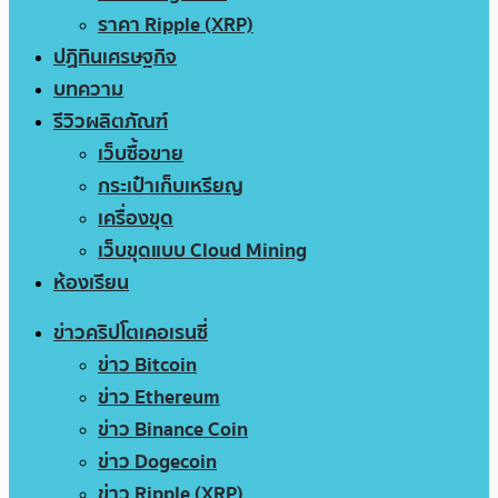
ราคา Ripple (XRP)
ปฏิทินเศรษฐกิจ
บทความ
รีวิวผลิตภัณฑ์
เว็บซื้อขาย
กระเป๋าเก็บเหรียญ
เครื่องขุด
เว็บขุดแบบ Cloud Mining
ห้องเรียน
ข่าวคริปโตเคอเรนซี่
ข่าว Bitcoin
ข่าว Ethereum
ข่าว Binance Coin
ข่าว Dogecoin
ข่าว Ripple (XRP)