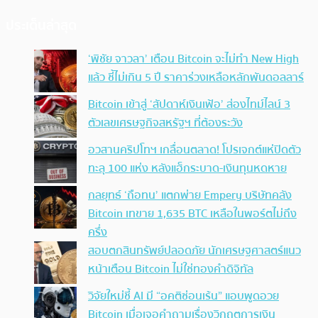
ประเด็นล่าสุด
‘พิชัย จาวลา’ เตือน Bitcoin จะไม่ทำ New High
แล้ว ชี้ไม่เกิน 5 ปี ราคาร่วงเหลือหลักพันดอลลาร์
Bitcoin เข้าสู่ ‘สัปดาห์เงินเฟ้อ’ ส่องไทม์ไลน์ 3
ตัวเลขเศรษฐกิจสหรัฐฯ ที่ต้องระวัง
อวสานคริปโทฯ เกลื่อนตลาด! โปรเจกต์แห่ปิดตัว
ทะลุ 100 แห่ง หลังแฮ็กระบาด-เงินทุนหดหาย
กลยุทธ์ ‘ถือทน’ แตกพ่าย Empery บริษัทคลัง
Bitcoin เทขาย 1,635 BTC เหลือในพอร์ตไม่ถึง
ครึ่ง
สอบตกสินทรัพย์ปลอดภัย นักเศรษฐศาสตร์แนว
หน้าเตือน Bitcoin ไม่ใช่ทองคำดิจิทัล
วิจัยใหม่ชี้ AI มี “อคติซ่อนเร้น” แอบพูดอวย
Bitcoin เมื่อเจอคำถามเรื่องวิกฤตการเงิน