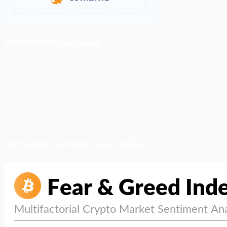
ติดตามเราบน Facebook
สภาวะตลาด (ความกลัว vs ความโลภ)