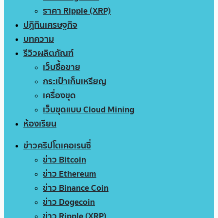
ราคา Ripple (XRP)
ปฏิทินเศรษฐกิจ
บทความ
รีวิวผลิตภัณฑ์
เว็บซื้อขาย
กระเป๋าเก็บเหรียญ
เครื่องขุด
เว็บขุดแบบ Cloud Mining
ห้องเรียน
ข่าวคริปโตเคอเรนซี่
ข่าว Bitcoin
ข่าว Ethereum
ข่าว Binance Coin
ข่าว Dogecoin
ข่าว Ripple (XRP)