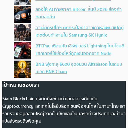
ลองให้ AI ทายราคา Bitcoin สิ้นปี 2026 ส่องคำ
ตอบสุดอึ้ง
อาเสี่ยคริปโทฯ ตกกระป๋อง! สาวเกาหลีเผยสเปกคู่
เดตต้องทำงานใน Samsung-SK Hynix
BTCPay เตือนภัย เซิร์ฟเวอร์ Lightning โดนโจมตี
แฮกเกอร์ใช้ช่องโหว่ดูดเงินออกจาก Node
BNB พุ่งทะลุ $600 จุดชนวน Altseason ในระบบ
นิเวศ BNB Chain
เป้าหมายของเรา
Siam Blockchain มุ่งมั่นที่จะช่วยนำเสนอสารเกี่ยวกับ
Cryptocurrency และเทคโนโลยีบล็อกเชนเพื่อคนไทย ในภาษาไทย เรา
รวบรวมข้อมูลส่วนใหญ่จากเว็บไซต์และเว็บบอร์ดต่างประเทศและนำมา
แปลส่งตรงถึงฟีดคุณ