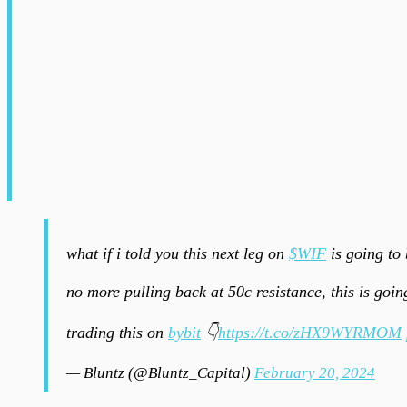
what if i told you this next leg on
$WIF
is going to 
no more pulling back at 50c resistance, this is goin
trading this on
bybit
👇
https://t.co/zHX9WYRMOM
— Bluntz (@Bluntz_Capital)
February 20, 2024