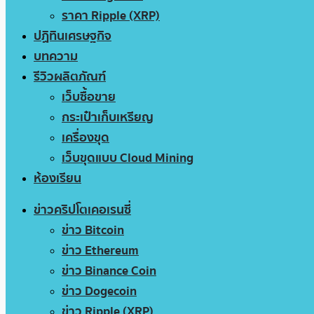
ราคา Ripple (XRP)
ปฏิทินเศรษฐกิจ
บทความ
รีวิวผลิตภัณฑ์
เว็บซื้อขาย
กระเป๋าเก็บเหรียญ
เครื่องขุด
เว็บขุดแบบ Cloud Mining
ห้องเรียน
ข่าวคริปโตเคอเรนซี่
ข่าว Bitcoin
ข่าว Ethereum
ข่าว Binance Coin
ข่าว Dogecoin
ข่าว Ripple (XRP)