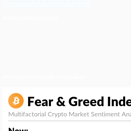
ติดตามเราบน Facebook
สภาวะตลาด (ความกลัว vs ความโลภ)