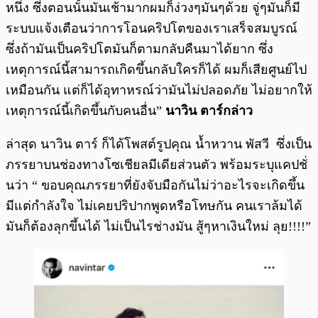
หนึ่ง ซึ่งตอนนั้นมันเช้ามากผมก็ง่วงๆมันๆด้วย จู่ๆมันก็มี
ระบบแจ้งเตือนว่าการโอนคริปโตของเราเสร็จสมบูรณ์
ซึ่งถ้ามันเป็นคริปโตมันก็ตามกลับคืนมาได้ยาก ซึ่ง
เหตุการณ์นี้สามารถเกิดขึ้นกลับใครก็ได้ ผมก็เสียศูนย์ไป
เหมือนกัน แต่ก็ได้อุทาหรณ์ว่ามันไม่ปลอดภัย ไม่อยากให้
เหตุการณ์นี้เกิดขึ้นกับคนอื่น”
นาวิน ตาร์กล่าว
ล่าสุด นาวิน ตาร์ ก็ได้โพสต์รูปคุณ น้ำหวาน พัสวี ซึ่งเป็น
ภรรยาบนช่องทางโซเชียลมีเดียส่วนตัว พร้อมระบุแคปชั่
นว่า “ ขอบคุณภรรยาที่ยังจับมือกันไม่ว่าอะไรจะเกิดขึ้น
มีแต่กำลังใจ ไม่เคยปริปากพูดหรือโทษกัน คนเราล้มได้
มันก็ต้องลุกขึ้นได้ ไม่เป็นไรช่างมัน สู้ๆหาเงินใหม่ ลุย!!!!”