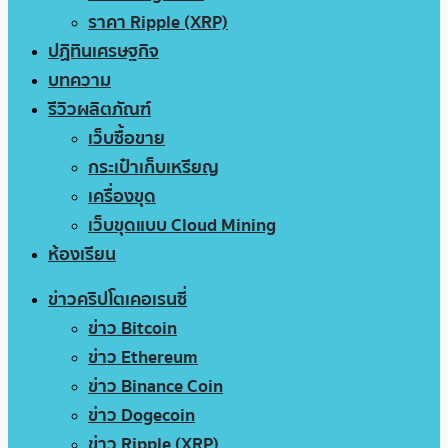
ราคา Ripple (XRP)
ปฏิทินเศรษฐกิจ
บทความ
รีวิวผลิตภัณฑ์
เว็บซื้อขาย
กระเป๋าเก็บเหรียญ
เครื่องขุด
เว็บขุดแบบ Cloud Mining
ห้องเรียน
ข่าวคริปโตเคอเรนซี่
ข่าว Bitcoin
ข่าว Ethereum
ข่าว Binance Coin
ข่าว Dogecoin
ข่าว Ripple (XRP)