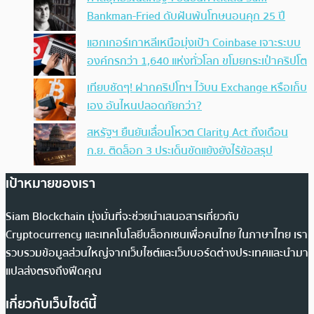
Bankman-Fried ดับฝันพ้นโทษนอนคุก 25 ปี
แฮกเกอร์เกาหลีเหนือมุ่งเป้า Coinbase เจาะระบบ
องค์กรกว่า 1,640 แห่งทั่วโลก ขโมยกระเป๋าคริปโต
เทียบชัดๆ! ฝากคริปโทฯ ไว้บน Exchange หรือเก็บ
เอง อันไหนปลอดภัยกว่า?
สหรัฐฯ ยืนยันเลื่อนโหวต Clarity Act ถึงเดือน
ก.ย. ติดล็อก 3 ประเด็นขัดแย้งยังไร้ข้อสรุป
เป้าหมายของเรา
Siam Blockchain มุ่งมั่นที่จะช่วยนำเสนอสารเกี่ยวกับ
Cryptocurrency และเทคโนโลยีบล็อกเชนเพื่อคนไทย ในภาษาไทย เรา
รวบรวมข้อมูลส่วนใหญ่จากเว็บไซต์และเว็บบอร์ดต่างประเทศและนำมา
แปลส่งตรงถึงฟีดคุณ
เกี่ยวกับเว็บไซต์นี้