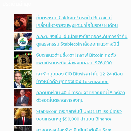
ประเด็นล่าสุด
ตื่นตระหนก Coldcard! กระเป๋า Bitcoin ที่
เคลื่อนไหวรายวันพุ่งแตะนิวไฮในรอบ 8 เดือน
ก.ล.ต. ชงเข้ม! จับมือแบงก์ชาติยกระดับการกำกับ
ดูแลธุรกรรม Stablecoin เล็งออกแนวทางปีนี้
จับตาแนวต้านชี้ชะตา! กราฟ Bitcoin ก่อตัว
แพทเทิร์นกระทิง จ่อพุ่งทดสอบ $76,000
เจาะลึกมุมมอง CIO Bitwise ทำไม 12-24 เดือน
ข้างหน้าคือ ยุคทองของ Tokenization
ถอดบทเรียน 40 ปี ‘กรณ์ จาติกวณิช’ ชี้ 5 วิธีเอา
ตัวรอดในตลาดการลงทุน
Stablecoin ตระกูลทรัมป์ USD1 มาแรง ปีเดียว
ยอดเทรดทะลุ $50,000 ล้านบน Binance
ศาลอุทธรณ์สหรัฐฯ ยืนยันคำตัดสิน Sam