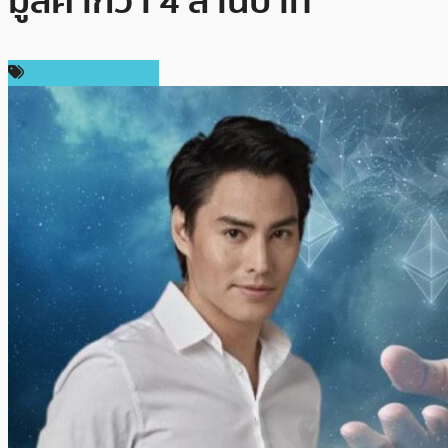
มูลค่ากว่า 4 ล้านบาท
ข่าวคริปโตเคอเรนซี่