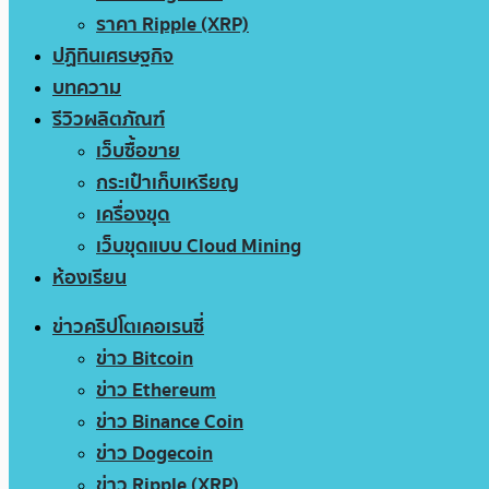
ราคา Ripple (XRP)
ปฏิทินเศรษฐกิจ
บทความ
รีวิวผลิตภัณฑ์
เว็บซื้อขาย
กระเป๋าเก็บเหรียญ
เครื่องขุด
เว็บขุดแบบ Cloud Mining
ห้องเรียน
ข่าวคริปโตเคอเรนซี่
ข่าว Bitcoin
ข่าว Ethereum
ข่าว Binance Coin
ข่าว Dogecoin
ข่าว Ripple (XRP)