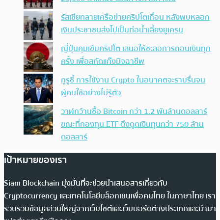
รัสเซียทลายเครือข่ายคริปโตเถื่อน หลังพบหลอก
เงินประชาชนส่งไปเป็นท่อน้ำเลี้ยงยูเครน
ญี่ปุ่นคุมเข้มคริปโต เสนอให้ชะลอการถอนเงินทุก
ครั้ง เพื่อสกัดแก๊งมิจฉาชีพ
กูรูชี้ การใช้งาน Crypto ในอนาคตจะราบรื่นจน
ผู้คนใช้อย่างไม่รู้ตัว
วาฬกว้านซื้อ Bitcoin กว่า 1.2 พันล้านดอลลาร์
ขณะที่กองทุน ETF ดึงดูดเงินทุนกว่า 750 ล้าน
ดอลลาร์
เป้าหมายของเรา
Siam Blockchain มุ่งมั่นที่จะช่วยนำเสนอสารเกี่ยวกับ
Cryptocurrency และเทคโนโลยีบล็อกเชนเพื่อคนไทย ในภาษาไทย เรา
รวบรวมข้อมูลส่วนใหญ่จากเว็บไซต์และเว็บบอร์ดต่างประเทศและนำมา