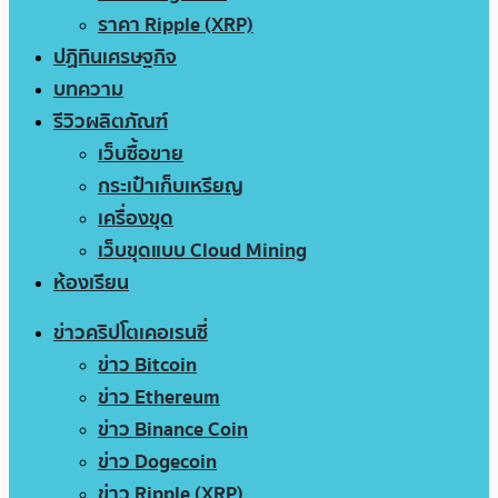
ราคา Ripple (XRP)
ปฏิทินเศรษฐกิจ
บทความ
รีวิวผลิตภัณฑ์
เว็บซื้อขาย
กระเป๋าเก็บเหรียญ
เครื่องขุด
เว็บขุดแบบ Cloud Mining
ห้องเรียน
ข่าวคริปโตเคอเรนซี่
ข่าว Bitcoin
ข่าว Ethereum
ข่าว Binance Coin
ข่าว Dogecoin
ข่าว Ripple (XRP)