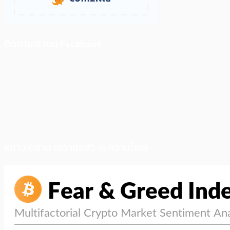
ติดตามเราบน Facebook
สภาวะตลาด (ความกลัว vs ความโลภ)