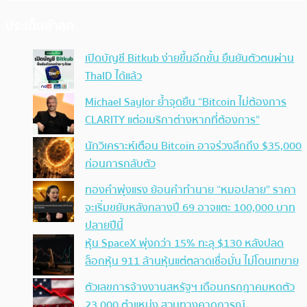
ประเด็นล่าสุด
เปิดบัญชี Bitkub ง่ายขึ้นอีกขั้น ยืนยันตัวตนผ่าน
ThaID ได้แล้ว
Michael Saylor ย้ำจุดยืน “Bitcoin ไม่ต้องการ
CLARITY แต่อเมริกาต่างหากที่ต้องการ”
นักวิเคราะห์เตือน Bitcoin อาจร่วงลึกถึง $35,000
ก่อนการกลับตัว
ทองคำพุ่งแรง ย้อนคำทำนาย “หมอปลาย” ราคา
จะเริ่มขยับหลังกลางปี 69 อาจแตะ 100,000 บาท
ปลายปีนี้
หุ้น SpaceX พุ่งกว่า 15% ทะลุ $130 หลังปลด
ล็อกหุ้น 911 ล้านหุ้นแต่ตลาดเชื่อมั่น ไม่โดนเทขาย
ตัวเลขการจ้างงานสหรัฐฯ เดือนกรกฎาคมหดตัว
23,000 ตำแหน่ง สวนทางคาดการณ์