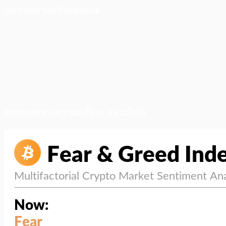
ติดตามเราบน Facebook
สภาวะตลาด (ความกลัว vs ความโลภ)