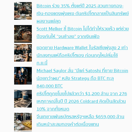
Bitcoin ร่วง 35% ตั้งแต่ปี 2025 สวนทางทอง-
เงิน-ทองแดงพุ่งแรง ดันคริปโตกลายเป็นสินทรัพย์
ผลงานแย่สุด
Scott Melker ชี้ Bitcoin ไม่ได้ทำให้รวยเร็ว แต่ช่วย
ป้องกันให้ “จนช้าลง” จากเงินเฟ้อ
ยอดขาย Hardware Wallet ในรัสเซียพุ่งสูง 2 เท่า
นักลงทุนแห่ถือคริปโตเอง ก่อนกฎใหม่เริ่มใช้
ก.ย.นี้
Michael Saylor ลั่น “มีแค่ Satoshi ที่ขาย Bitcoin
น้อยกว่าผม” หลัง Strategy ถือ BTC ทะลุ
840,000 BTC
คริปโตถูกขโมยไปแล้วกว่า $1,200 ล้าน จาก 276
เหตุการณ์ในปี ปี 2026 Coldcard คิดเป็นสัดส่วน
10% จากทั้งหมด
จีนเทขายพันธบัตรสหรัฐฯเหลือ $659,000 ล้าน
เดินหน้าสะสมทองคำต่อเนื่องแทน