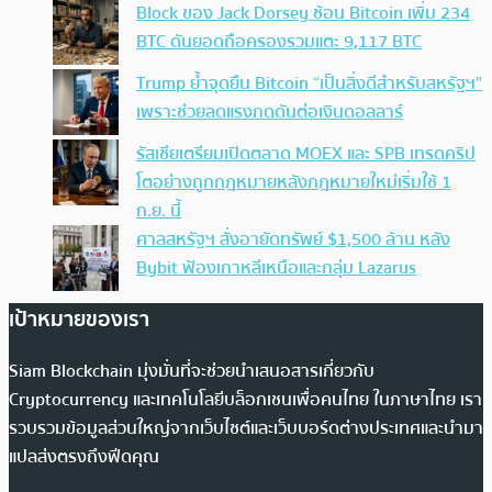
Block ของ Jack Dorsey ช้อน Bitcoin เพิ่ม 234
BTC ดันยอดถือครองรวมแตะ 9,117 BTC
Trump ย้ำจุดยืน Bitcoin “เป็นสิ่งดีสำหรับสหรัฐฯ”
เพราะช่วยลดแรงกดดันต่อเงินดอลลาร์
รัสเซียเตรียมเปิดตลาด MOEX และ SPB เทรดคริป
โตอย่างถูกกฎหมายหลังกฎหมายใหม่เริ่มใช้ 1
ก.ย. นี้
ศาลสหรัฐฯ สั่งอายัดทรัพย์ $1,500 ล้าน หลัง
Bybit ฟ้องเกาหลีเหนือและกลุ่ม Lazarus
เป้าหมายของเรา
Siam Blockchain มุ่งมั่นที่จะช่วยนำเสนอสารเกี่ยวกับ
Cryptocurrency และเทคโนโลยีบล็อกเชนเพื่อคนไทย ในภาษาไทย เรา
รวบรวมข้อมูลส่วนใหญ่จากเว็บไซต์และเว็บบอร์ดต่างประเทศและนำมา
แปลส่งตรงถึงฟีดคุณ