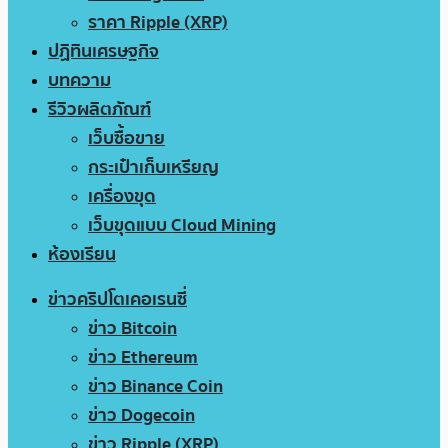
ราคา Ripple (XRP)
ปฏิทินเศรษฐกิจ
บทความ
รีวิวผลิตภัณฑ์
เว็บซื้อขาย
กระเป๋าเก็บเหรียญ
เครื่องขุด
เว็บขุดแบบ Cloud Mining
ห้องเรียน
ข่าวคริปโตเคอเรนซี่
ข่าว Bitcoin
ข่าว Ethereum
ข่าว Binance Coin
ข่าว Dogecoin
ข่าว Ripple (XRP)