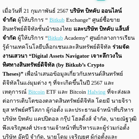
พร้อมเล่น
0:00
/
0:00
เมื่อวันที่ 21 กุมภาพันธ์ 2567
บริษัท บิทคับ ออนไลน์
จำกัด
ผู้ให้บริการ “
Bitkub
Exchange” ศูนย์ซื้อขาย
สินทรัพย์ดิจิทัลชั้นนำของไทย
และบริษัท บิทคับ แล็บส์
จำกัด
ผู้ให้บริการ “
Bitkub
Academy” ศูนย์กลางการเรียน
รู้ด้านเทคโนโลยีบล็อกเชนและสินทรัพย์ดิจิทัล
ร่วมจัด
งานเสวนา “Digital Assets Navigator เจาะลึกวงใน
ทิศทางสินทรัพย์ดิจิทัล (by Bitkub’s Crypto
Theses)”
เพื่อนำเสนอข้อมูลเกี่ยวกับเทรนด์สินทรัพย์
ดิจิทัลในแง่มุมต่าง ๆ ที่จะเกิดขึ้นในปี 2567 และ
เหตุการณ์
Bitcoin
ETF และ Bitcoin
Halving
ที่จะส่งผล
ต่อการเติบโตของตลาดสินทรัพย์ดิจิทัล โดยมี นายจิรา
ยุส ทรัพย์ศรีโสภา ผู้ก่อตั้ง และประธานเจ้าหน้าที่บริหาร
บริษัท บิทคับ แคปปิตอล กรุ๊ป โฮลดิ้งส์ จำกัด, นายณัฐวุฒิ
พึงเจริญพงศ์ ประธานเจ้าหน้าที่บริหารและผู้ร่วมก่อตั้ง
บริษัท อุ๊คบี จำกัด, นายโดม เจริญยศ ผู้ก่อตั้งและ