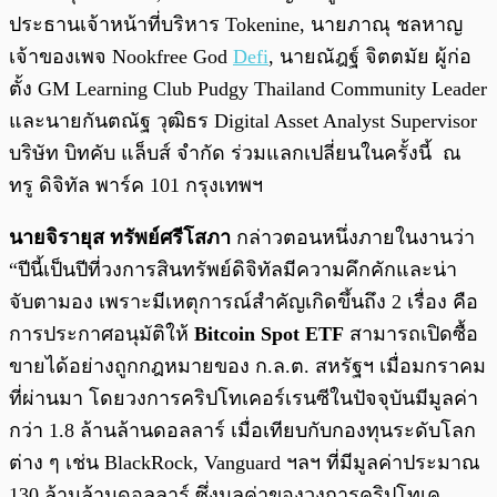
ประธานเจ้าหน้าที่บริหาร Tokenine, นายภาณุ ชลหาญ
เจ้าของเพจ Nookfree God
Defi
, นายณัฎฐ์ จิตตมัย ผู้ก่อ
ตั้ง GM Learning Club Pudgy Thailand Community Leader
และนายกันตณัฐ วุฒิธร Digital Asset Analyst Supervisor
บริษัท บิทคับ แล็บส์ จำกัด ร่วมแลกเปลี่ยนในครั้งนี้ ณ
ทรู ดิจิทัล พาร์ค 101 กรุงเทพฯ
นายจิรายุส ทรัพย์ศรีโสภา
กล่าวตอนหนึ่งภายในงานว่า
“ปีนี้เป็นปีที่วงการสินทรัพย์ดิจิทัลมีความคึกคักและน่า
จับตามอง เพราะมีเหตุการณ์สำคัญเกิดขึ้นถึง 2 เรื่อง คือ
การประกาศอนุมัติให้
Bitcoin Spot ETF
สามารถเปิดซื้อ
ขายได้อย่างถูกกฎหมายของ ก.ล.ต. สหรัฐฯ เมื่อมกราคม
ที่ผ่านมา โดยวงการคริปโทเคอร์เรนซีในปัจจุบันมีมูลค่า
กว่า 1.8 ล้านล้านดอลลาร์ เมื่อเทียบกับกองทุนระดับโลก
ต่าง ๆ เช่น BlackRock, Vanguard ฯลฯ ที่มีมูลค่าประมาณ
130 ล้านล้านดอลลาร์ ซึ่งมูลค่าของวงการคริปโทเค