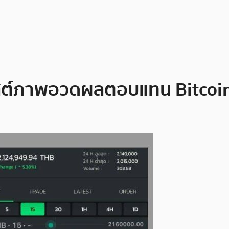
 โพสต์ภาพอวดผลตอบแทน Bitcoin 