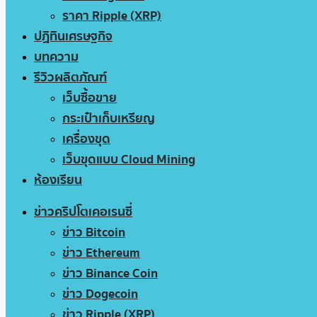
ราคา Ripple (XRP)
ปฏิทินเศรษฐกิจ
บทความ
รีวิวผลิตภัณฑ์
เว็บซื้อขาย
กระเป๋าเก็บเหรียญ
เครื่องขุด
เว็บขุดแบบ Cloud Mining
ห้องเรียน
ข่าวคริปโตเคอเรนซี่
ข่าว Bitcoin
ข่าว Ethereum
ข่าว Binance Coin
ข่าว Dogecoin
ข่าว Ripple (XRP)