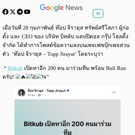
พร้อมเล่น
0:00
/
0:00
เมื่อวันที่ 28 กุมภาพันธ์ ท๊อป จิรายุส ทรัพย์ศรีโสภา ผู้ก่อ
ตั้ง และ CEO ของ บริษัท บิทคับ แคปปิตอล กรุ๊ป โฮลดิ้ง
จำกัด ได้ทำการโพสต์ข้อความลงบนเพจเฟซบุ๊กเพจส่วน
ตัว ‘ท๊อป จิรายุส – Topp Jirayut’ โดยระบุว่า
“
Bitkub
เปิดหาอีก 200 คน มาร่วมทีม พร้อม Bull Run
ครับ!
”