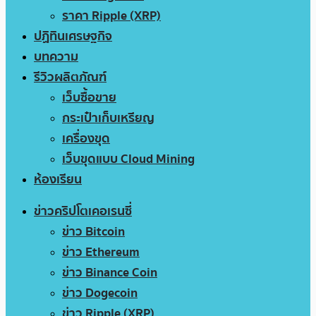
ราคา Ripple (XRP)
ปฏิทินเศรษฐกิจ
บทความ
รีวิวผลิตภัณฑ์
เว็บซื้อขาย
กระเป๋าเก็บเหรียญ
เครื่องขุด
เว็บขุดแบบ Cloud Mining
ห้องเรียน
ข่าวคริปโตเคอเรนซี่
ข่าว Bitcoin
ข่าว Ethereum
ข่าว Binance Coin
ข่าว Dogecoin
ข่าว Ripple (XRP)