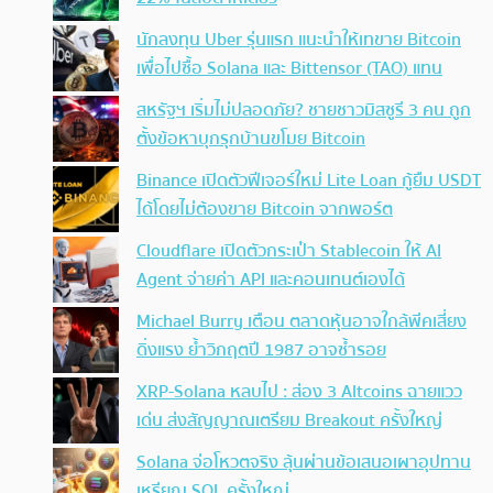
นักลงทุน Uber รุ่นแรก แนะนำให้เทขาย Bitcoin
เพื่อไปซื้อ Solana และ Bittensor (TAO) แทน
สหรัฐฯ เริ่มไม่ปลอดภัย? ชายชาวมิสซูรี 3 คน ถูก
ตั้งข้อหาบุกรุกบ้านขโมย Bitcoin
Binance เปิดตัวฟีเจอร์ใหม่ Lite Loan กู้ยืม USDT
ได้โดยไม่ต้องขาย Bitcoin จากพอร์ต
Cloudflare เปิดตัวกระเป๋า Stablecoin ให้ AI
Agent จ่ายค่า API และคอนเทนต์เองได้
Michael Burry เตือน ตลาดหุ้นอาจใกล้พีคเสี่ยง
ดิ่งแรง ย้ำวิกฤตปี 1987 อาจซ้ำรอย
XRP-Solana หลบไป : ส่อง 3 Altcoins ฉายแวว
เด่น ส่งสัญญาณเตรียม Breakout ครั้งใหญ่
Solana จ่อโหวตจริง ลุ้นผ่านข้อเสนอเผาอุปทาน
เหรียญ SOL ครั้งใหญ่