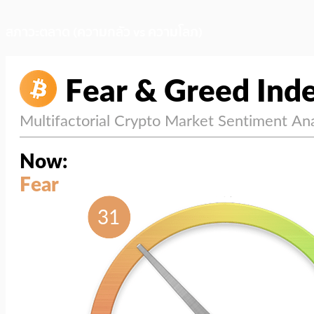
สภาวะตลาด (ความกลัว vs ความโลภ)