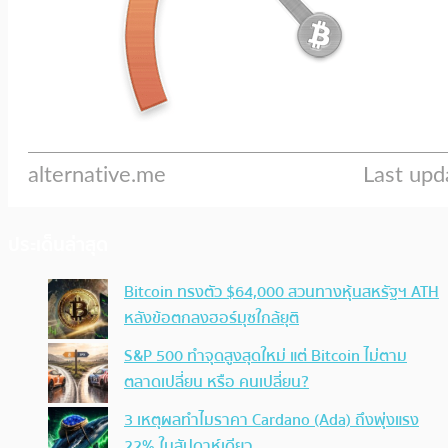
ประเด็นล่าสุด
Bitcoin ทรงตัว $64,000 สวนทางหุ้นสหรัฐฯ ATH
หลังข้อตกลงฮอร์มุซใกล้ยุติ
S&P 500 ทำจุดสูงสุดใหม่ แต่ Bitcoin ไม่ตาม
ตลาดเปลี่ยน หรือ คนเปลี่ยน?
3 เหตุผลทำไมราคา Cardano (Ada) ถึงพุ่งแรง
22% ในสัปดาห์เดียว