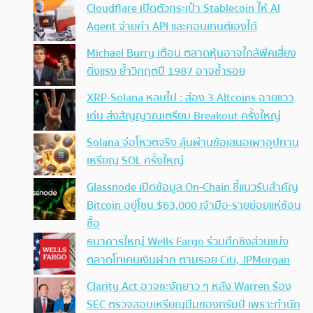
Cloudflare เปิดตัวกระเป๋า Stablecoin ให้ AI
Agent จ่ายค่า API และคอนเทนต์เองได้
Michael Burry เตือน ตลาดหุ้นอาจใกล้พีคเสี่ยง
ดิ่งแรง ย้ำวิกฤตปี 1987 อาจซ้ำรอย
XRP-Solana หลบไป : ส่อง 3 Altcoins ฉายแวว
เด่น ส่งสัญญาณเตรียม Breakout ครั้งใหญ่
Solana จ่อโหวตจริง ลุ้นผ่านข้อเสนอเผาอุปทาน
เหรียญ SOL ครั้งใหญ่
Glassnode เปิดข้อมูล On-Chain ชี้แนวรับสำคัญ
Bitcoin อยู่โซน $63,000 เจ้ามือ-รายย่อยแห่ช้อน
ซื้อ
ธนาคารใหญ่ Wells Fargo ร่วมศึกชิงส่วนแบ่ง
ตลาดโทเคนเงินฝาก ตามรอย Citi, JPMorgan
Clarity Act อาจชะงักยาว ๆ หลัง Warren ร้อง
SEC ตรวจสอบเหรียญมีมของทรัมป์ เพราะทำนัก