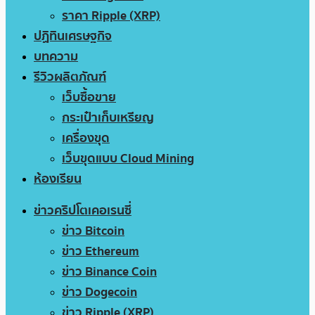
ราคา Ripple (XRP)
ปฏิทินเศรษฐกิจ
บทความ
รีวิวผลิตภัณฑ์
เว็บซื้อขาย
กระเป๋าเก็บเหรียญ
เครื่องขุด
เว็บขุดแบบ Cloud Mining
ห้องเรียน
ข่าวคริปโตเคอเรนซี่
ข่าว Bitcoin
ข่าว Ethereum
ข่าว Binance Coin
ข่าว Dogecoin
ข่าว Ripple (XRP)