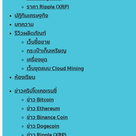
ราคา Ripple (XRP)
ปฏิทินเศรษฐกิจ
บทความ
รีวิวผลิตภัณฑ์
เว็บซื้อขาย
กระเป๋าเก็บเหรียญ
เครื่องขุด
เว็บขุดแบบ Cloud Mining
ห้องเรียน
ข่าวคริปโตเคอเรนซี่
ข่าว Bitcoin
ข่าว Ethereum
ข่าว Binance Coin
ข่าว Dogecoin
ข่าว Ripple (XRP)