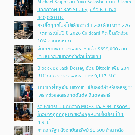
Michael Saylor ลั่น “มีแค่ Satoshi ที่ขาย Bitcoin
น้อยกว่าผม” หลัง Strategy ถือ BTC ทะลุ
840,000 BTC
คริปโตถูกขโมยไปแล้วกว่า $1,200 ล้าน จาก 276
เหตุการณ์ในปี ปี 2026 Coldcard คิดเป็นสัดส่วน
10% จากทั้งหมด
จีนเทขายพันธบัตรสหรัฐฯเหลือ $659,000 ล้าน
เดินหน้าสะสมทองคำต่อเนื่องแทน
Block ของ Jack Dorsey ช้อน Bitcoin เพิ่ม 234
BTC ดันยอดถือครองรวมแตะ 9,117 BTC
Trump ย้ำจุดยืน Bitcoin “เป็นสิ่งดีสำหรับสหรัฐฯ”
เพราะช่วยลดแรงกดดันต่อเงินดอลลาร์
รัสเซียเตรียมเปิดตลาด MOEX และ SPB เทรดคริป
โตอย่างถูกกฎหมายหลังกฎหมายใหม่เริ่มใช้ 1
ก.ย. นี้
ศาลสหรัฐฯ สั่งอายัดทรัพย์ $1,500 ล้าน หลัง