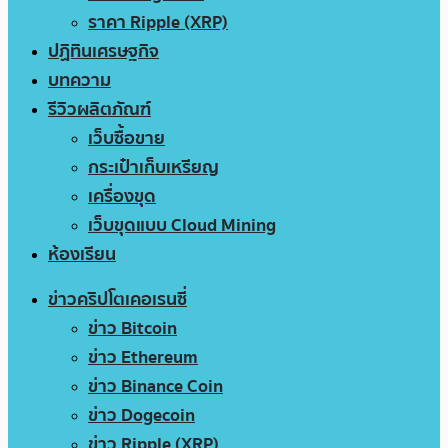
ราคา Ripple (XRP)
ปฏิทินเศรษฐกิจ
บทความ
รีวิวผลิตภัณฑ์
เว็บซื้อขาย
กระเป๋าเก็บเหรียญ
เครื่องขุด
เว็บขุดแบบ Cloud Mining
ห้องเรียน
ข่าวคริปโตเคอเรนซี่
ข่าว Bitcoin
ข่าว Ethereum
ข่าว Binance Coin
ข่าว Dogecoin
ข่าว Ripple (XRP)