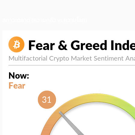
สภาวะตลาด (ความกลัว vs ความโลภ)