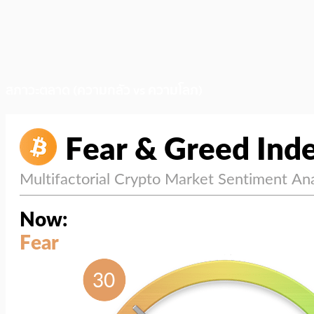
สภาวะตลาด (ความกลัว vs ความโลภ)