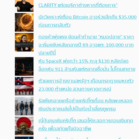
CLARITY แต่อเมริกาต่างหากที่ต้องการ”
นักวิเคราะห์เตือน Bitcoin อาจร่วงลึกถึง $35,000
ก่อนการกลับตัว
ทองคำพุ่งแรง ย้อนคำทำนาย “หมอปลาย” ราคา
จะเริ่มขยับหลังกลางปี 69 อาจแตะ 100,000 บาท
ปลายปีนี้
หุ้น SpaceX พุ่งกว่า 15% ทะลุ $130 หลังปลด
ล็อกหุ้น 911 ล้านหุ้นแต่ตลาดเชื่อมั่น ไม่โดนเทขาย
ตัวเลขการจ้างงานสหรัฐฯ เดือนกรกฎาคมหดตัว
23,000 ตำแหน่ง สวนทางคาดการณ์
รัสเซียทลายเครือข่ายคริปโตเถื่อน หลังพบหลอก
เงินประชาชนส่งไปเป็นท่อน้ำเลี้ยงยูเครน
ญี่ปุ่นคุมเข้มคริปโต เสนอให้ชะลอการถอนเงินทุก
ครั้ง เพื่อสกัดแก๊งมิจฉาชีพ