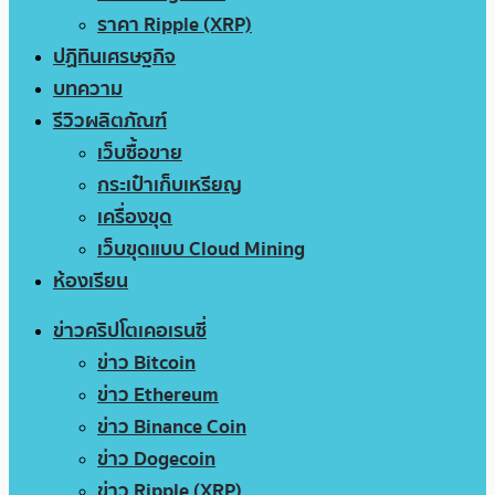
ราคา Ripple (XRP)
ปฏิทินเศรษฐกิจ
บทความ
รีวิวผลิตภัณฑ์
เว็บซื้อขาย
กระเป๋าเก็บเหรียญ
เครื่องขุด
เว็บขุดแบบ Cloud Mining
ห้องเรียน
ข่าวคริปโตเคอเรนซี่
ข่าว Bitcoin
ข่าว Ethereum
ข่าว Binance Coin
ข่าว Dogecoin
ข่าว Ripple (XRP)