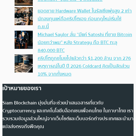
ยอดขาย Hardware Wallet ในรัสเซียพุ่งสูง 2 เท่า
นักลงทุนแห่ถือคริปโตเอง ก่อนกฎใหม่เริ่มใช้
ก.ย.นี้
Michael Saylor ลั่น “มีแค่ Satoshi ที่ขาย Bitcoin
น้อยกว่าผม” หลัง Strategy ถือ BTC ทะลุ
840,000 BTC
คริปโตถูกขโมยไปแล้วกว่า $1,200 ล้าน จาก 276
เหตุการณ์ในปี ปี 2026 Coldcard คิดเป็นสัดส่วน
10% จากทั้งหมด
เป้าหมายของเรา
Siam Blockchain มุ่งมั่นที่จะช่วยนำเสนอสารเกี่ยวกับ
Cryptocurrency และเทคโนโลยีบล็อกเชนเพื่อคนไทย ในภาษาไทย เรา
รวบรวมข้อมูลส่วนใหญ่จากเว็บไซต์และเว็บบอร์ดต่างประเทศและนำมา
แปลส่งตรงถึงฟีดคุณ