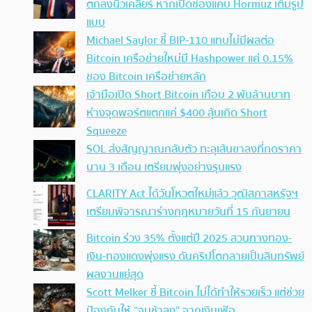
ตกลงนิวเคลียร์ หากเปิดช่องแคบ Hormuz เต็มรูป
แบบ
Michael Saylor ชี้ BIP-110 แทบไม่มีผลต่อ
Bitcoin เครือข่ายใหม่มี Hashpower แค่ 0.15%
ของ Bitcoin เครือข่ายหลัก
เจ้ามือเปิด Short Bitcoin เกือบ 2 พันล้านบาท
ห่างจุดพอร์ตแตกแค่ $400 ลุ้นเกิด Short
Squeeze
SOL ส่งสัญญาณกลับตัว ทะลุเส้นขาลงที่กดราคา
นาน 3 เดือน เตรียมพุ่งอย่างรุนแรง
CLARITY Act ได้วันโหวตใหม่แล้ว วุฒิสภาสหรัฐฯ
เตรียมพิจารณาร่างกฎหมายวันที่ 15 กันยายน
Bitcoin ร่วง 35% ตั้งแต่ปี 2025 สวนทางทอง-
เงิน-ทองแดงพุ่งแรง ดันคริปโตกลายเป็นสินทรัพย์
ผลงานแย่สุด
Scott Melker ชี้ Bitcoin ไม่ได้ทำให้รวยเร็ว แต่ช่วย
ป้องกันให้ “จนช้าลง” จากเงินเฟ้อ