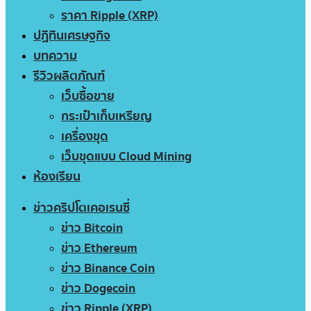
ราคา Ripple (XRP)
ปฏิทินเศรษฐกิจ
บทความ
รีวิวผลิตภัณฑ์
เว็บซื้อขาย
กระเป๋าเก็บเหรียญ
เครื่องขุด
เว็บขุดแบบ Cloud Mining
ห้องเรียน
ข่าวคริปโตเคอเรนซี่
ข่าว Bitcoin
ข่าว Ethereum
ข่าว Binance Coin
ข่าว Dogecoin
ข่าว Ripple (XRP)