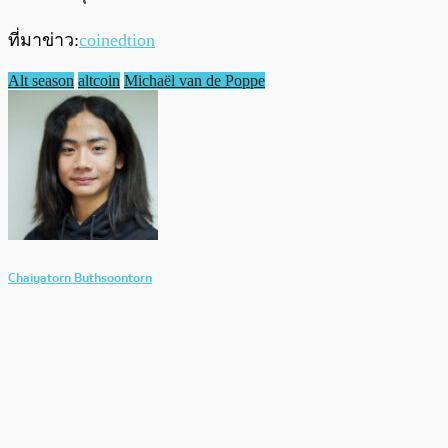
ที่มาข่าว:
coinedtion
Alt season
altcoin
Michaël van de Poppe
Chaiyatorn Buthsoontorn