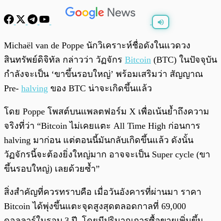
พร้อมเล่น
0:00
/
0:00
Michaël van de Poppe นักวิเคราะห์ชื่อดังในแวดวง
สินทรัพย์ดิจิทัล กล่าวว่า วัฏจักร
Bitcoin
(BTC) ในปัจจุบัน
กำลังจะเป็น ‘ขาขึ้นรอบใหญ่’ พร้อมเสริมว่า สัญญาณ
Pre-
halving
ของ BTC น่าจะเกิดขึ้นแล้ว
โดย Poppe โพสต์บนแพลตฟอร์ม X เพื่อเน้นย้ำถึงความ
จริงที่ว่า “Bitcoin ไม่เคยแตะ All Time High ก่อนการ
halving มาก่อน แต่ตอนนี้มันกลับเกิดขึ้นแล้ว ดังนั้น
วัฏจักรนี้จะต้องยิ่งใหญ่มาก อาจจะเป็น Super cycle (ขา
ขึ้นรอบใหญ่) เลยด้วยซ้ำ”
สิ่งสำคัญที่ควรทราบคือ เมื่อวันอังคารที่ผ่านมา ราคา
Bitcoin ได้พุ่งขึ้นแตะจุดสูงสุดตลอดกาลที่ 69,000
ดอลลาร์ในรอบ 3 ปี โดยมีปริมาณการซื้อขายเพิ่มขึ้น