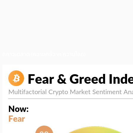
สภาวะตลาด (ความกลัว vs ความโลภ)