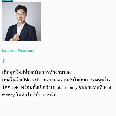
Kasamsak Wongsanin
เด็กยุคใหม่ที่ชอบในการทำงานของ
เทคโนโลยีBlockchainและมีความสนใจกับการลงทุนใน
โลกDeFi พร้อมทั้งเชื่อว่าDigital money จะมาแทนที่ Fiat
money ในอีกไม่กี่ปีข้างหน้า