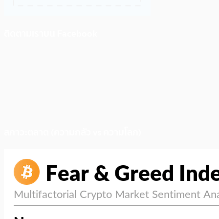
ติดตามเราบน Facebook
สภาวะตลาด (ความกลัว vs ความโลภ)