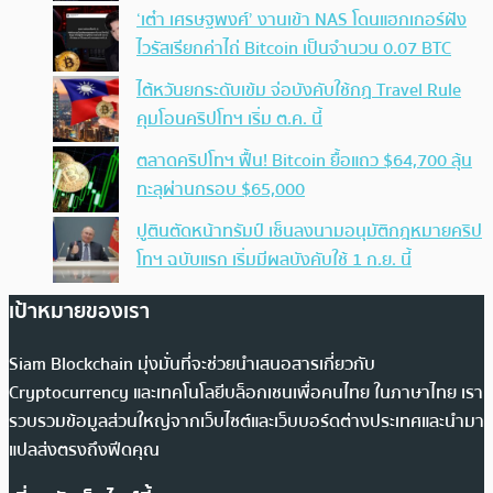
‘เต๋า เศรษฐพงศ์’ งานเข้า NAS โดนแฮกเกอร์ฝัง
ไวรัสเรียกค่าไถ่ Bitcoin เป็นจำนวน 0.07 BTC
ไต้หวันยกระดับเข้ม จ่อบังคับใช้กฏ Travel Rule
คุมโอนคริปโทฯ เริ่ม ต.ค. นี้
ตลาดคริปโทฯ ฟื้น! Bitcoin ยื้อแถว $64,700 ลุ้น
ทะลุผ่านกรอบ $65,000
ปูตินตัดหน้าทรัมป์ เซ็นลงนามอนุมัติกฎหมายคริป
โทฯ ฉบับแรก เริ่มมีผลบังคับใช้ 1 ก.ย. นี้
เป้าหมายของเรา
Siam Blockchain มุ่งมั่นที่จะช่วยนำเสนอสารเกี่ยวกับ
Cryptocurrency และเทคโนโลยีบล็อกเชนเพื่อคนไทย ในภาษาไทย เรา
รวบรวมข้อมูลส่วนใหญ่จากเว็บไซต์และเว็บบอร์ดต่างประเทศและนำมา
แปลส่งตรงถึงฟีดคุณ