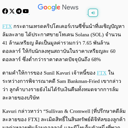
พร้อมเล่น
0:00
/
0:00
FTX
กระดานเทรดคริปโตเคอร์เรนซีชั้นนำที่เผชิญปัญหา
ล้มละลาย ได้ประกาศขายโทเคน Solana (SOL) จำนวน
41 ล้านเหรียญ คิดเป็นมูลค่ารวมกว่า 7.65 พันล้าน
ดอลลาร์ ให้กับนักลงทุนสถาบันในราคาเหรียญละ 60
ดอลลาร์ ซึ่งต่ำกว่าราคาตลาดปัจจุบันถึง 68%
ตามคำให้การของ Sunil Kavuri เจ้าหนี้ของ
FTX
ใน
ระหว่างการพิจารณาคดี Sam Bankman-Fried เขากล่าว
ว่า ลูกค้าบางรายยังไม่ได้รับเงินคืนทั้งหมดจากการล้ม
ละลายของบริษัท
Kavuri กล่าวหาว่า “Sullivan & Cromwell [ที่ปรึกษาคดีล้ม
ละลายของ FTX] ละเมิดสิทธิ์ในสินทรัพย์ดิจิทัลของลูกค้า
มูลค่าหลายพันล้านดอลลาร์ และมีโทเค็นตัวหนึ่งที่พวก