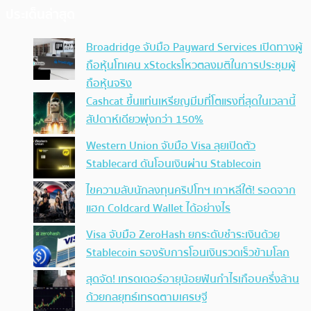
ประเด็นล่าสุด
Broadridge จับมือ Payward Services เปิดทางผู้
ถือหุ้นโทเคน xStocksโหวตลงมติในการประชุมผู้
ถือหุ้นจริง
Cashcat ขึ้นแท่นเหรียญมีมที่โตแรงที่สุดในเวลานี้
สัปดาห์เดียวพุ่งกว่า 150%
Western Union จับมือ Visa ลุยเปิดตัว
Stablecard ดันโอนเงินผ่าน Stablecoin
ไขความลับนักลงทุนคริปโทฯ เกาหลีใต้! รอดจาก
แฮก Coldcard Wallet ได้อย่างไร
Visa จับมือ ZeroHash ยกระดับชำระเงินด้วย
Stablecoin รองรับการโอนเงินรวดเร็วข้ามโลก
สุดจัด! เทรดเดอร์อายุน้อยฟันกำไรเกือบครึ่งล้าน
ด้วยกลยุทธ์เทรดตามเศรษฐี