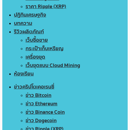
ราคา Ripple (XRP)
ปฏิทินเศรษฐกิจ
บทความ
รีวิวผลิตภัณฑ์
เว็บซื้อขาย
กระเป๋าเก็บเหรียญ
เครื่องขุด
เว็บขุดแบบ Cloud Mining
ห้องเรียน
ข่าวคริปโตเคอเรนซี่
ข่าว Bitcoin
ข่าว Ethereum
ข่าว Binance Coin
ข่าว Dogecoin
ข่าว Ripple (XRP)